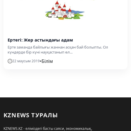
Ертегі: Жер астындағы адам
Ерте заманда байлығы жаннан асқан бай болыпты. Ол
күндерде бір күні науқастанып өл...
•
Білім
22 маусым 2019
KZNEWS ТУРАЛЫ
KZNEWS.KZ - еліміздегі басты саяси, экономикалық,