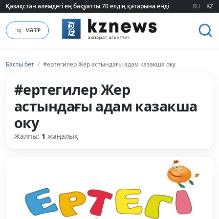
Қазақстан әлемдегі ең бақуатты 70 елдің қатарына енді
Қазақстан әлемдегі ең бақуатты 70 елдің қатарына енді
RU
KZ
МӘЗІР
Басты бет
/
#ертегилер Жер астындағы адам казакша оку
#ертегилер Жер
астындағы адам казакша
оку
Жалпы:
1
жаңалық