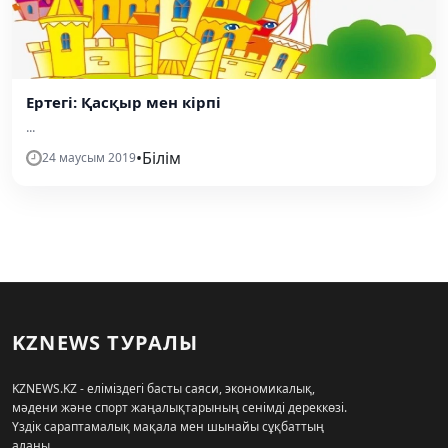
Ертегі: Қасқыр мен кірпі
...
•
Білім
24 маусым 2019
KZNEWS ТУРАЛЫ
KZNEWS.KZ - еліміздегі басты саяси, экономикалық,
мәдени және спорт жаңалықтарының сенімді дереккөзі.
Үздік сараптамалық мақала мен шынайы сұқбаттың
алаңы.