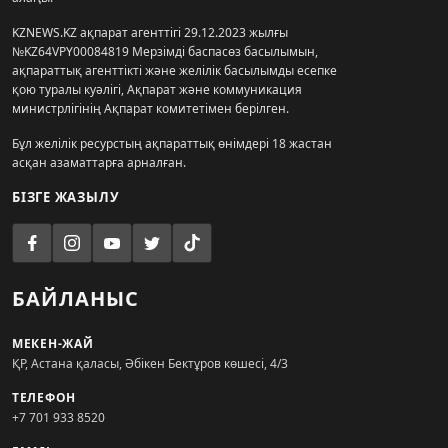
KZNEWS.KZ ақпарат агенттігі 29.12.2023 жылғы
№KZ64VPY00084819 Мерзімді баспасөз басылымын,
ақпараттық агенттікті және желілік басылымды есепке
қою туралы куәлігі, Ақпарат және коммуникация
министрлігінің Ақпарат комитетімен берілген.
Бұл желілік ресурстың ақпараттық өнімдері 18 жастан
асқан азаматтарға арналған.
БІЗГЕ ЖАЗЫЛУ
БАЙЛАНЫС
МЕКЕН-ЖАЙ
ҚР, Астана қаласы, Әбікен Бектұров көшесі, 4/3
ТЕЛЕФОН
+7 701 933 8520