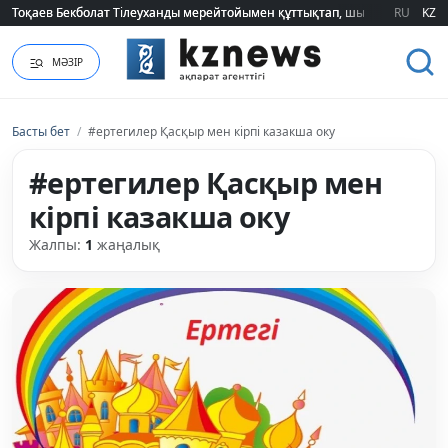
Тоқаев Бекболат Тілеуханды мерейтойымен құттықтап, шығармашылық т
Тоқаев Бекболат Тілеуханды мерейтойымен құттықтап, шығармашылық т
RU
KZ
МӘЗІР
Басты бет
/
#ертегилер Қасқыр мен кірпі казакша оку
#ертегилер Қасқыр мен
кірпі казакша оку
Жалпы:
1
жаңалық