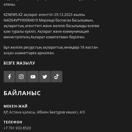
алаңы.
KZNEWS.KZ ақпарат агенттігі 29.12.2023 жылғы
№KZ64VPY00084819 Мерзімді баспасөз басылымын,
ақпараттық агенттікті және желілік басылымды есепке
қою туралы куәлігі, Ақпарат және коммуникация
министрлігінің Ақпарат комитетімен берілген.
Бұл желілік ресурстың ақпараттық өнімдері 18 жастан
асқан азаматтарға арналған.
БІЗГЕ ЖАЗЫЛУ
БАЙЛАНЫС
МЕКЕН-ЖАЙ
ҚР, Астана қаласы, Әбікен Бектұров көшесі, 4/3
ТЕЛЕФОН
+7 701 933 8520