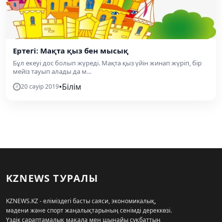
Ертегі: Мақта қыз бен мысық
Бұл екеуі дос болып жүреді. Мақта қыз үйін жинап жүріп, бір
мейіз тауып алады да м...
•
Білім
20 сәуір 2019
KZNEWS ТУРАЛЫ
KZNEWS.KZ - еліміздегі басты саяси, экономикалық,
мәдени және спорт жаңалықтарының сенімді дереккөзі.
Үздік сараптамалық мақала мен шынайы сұқбаттың