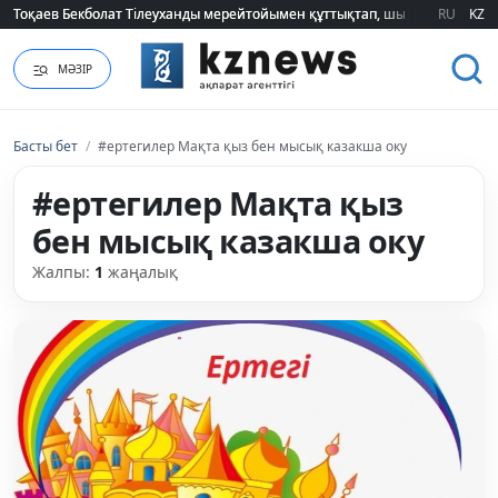
Тоқаев Бекболат Тілеуханды мерейтойымен құттықтап, шығармашылық т
Тоқаев Бекболат Тілеуханды мерейтойымен құттықтап, шығармашылық т
RU
KZ
МӘЗІР
Басты бет
/
#ертегилер Мақта қыз бен мысық казакша оку
#ертегилер Мақта қыз
бен мысық казакша оку
Жалпы:
1
жаңалық