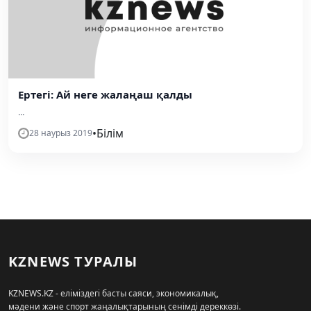
Ертегі: Ай неге жалаңаш қалды
...
•
Білім
28 наурыз 2019
KZNEWS ТУРАЛЫ
KZNEWS.KZ - еліміздегі басты саяси, экономикалық,
мәдени және спорт жаңалықтарының сенімді дереккөзі.