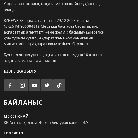
Үздік сараптамалық мақала мен шынайы сұқбаттың
алаңы.
KZNEWS.KZ ақпарат агенттігі 29.12.2023 жылғы
№KZ64VPY00084819 Мерзімді баспасөз басылымын,
ақпараттық агенттікті және желілік басылымды есепке
қою туралы куәлігі, Ақпарат және коммуникация
министрлігінің Ақпарат комитетімен берілген.
Бұл желілік ресурстың ақпараттық өнімдері 18 жастан
асқан азаматтарға арналған.
БІЗГЕ ЖАЗЫЛУ
БАЙЛАНЫС
МЕКЕН-ЖАЙ
ҚР, Астана қаласы, Әбікен Бектұров көшесі, 4/3
ТЕЛЕФОН