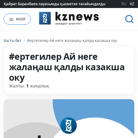
Қайрат Боранбаев лауазымды қызметке тағайындалды
Қайрат Боранбаев лауазымды қызметке тағайындалды
RU
KZ
МӘЗІР
Басты бет
/
#ертегилер Ай неге жалаңаш қалды казакша оку
#ертегилер Ай неге
жалаңаш қалды казакша
оку
Жалпы:
1
жаңалық