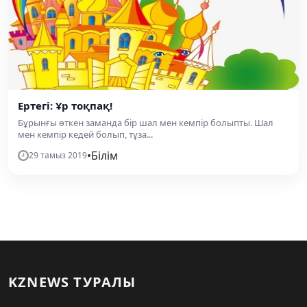
Ертегі: Ұр тоқпақ!
Бұрынғы өткен заманда бір шал мен кемпір болыпты. Шал
мен кемпір кедей болып, тұза...
•
Білім
29 тамыз 2019
KZNEWS ТУРАЛЫ