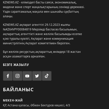
KZNEWS.KZ - еліміздегі басты саяси, экономикалық,
мәдени және спорт жаңалықтарының сенімді дереккөзі.
Үздік сараптамалық мақала мен шынайы сұқбаттың
алаңы.
KZNEWS.KZ ақпарат агенттігі 29.12.2023 жылғы
№KZ64VPY00084819 Мерзімді баспасөз басылымын,
ақпараттық агенттікті және желілік басылымды есепке
қою туралы куәлігі, Ақпарат және коммуникация
министрлігінің Ақпарат комитетімен берілген.
Бұл желілік ресурстың ақпараттық өнімдері 18 жастан
асқан азаматтарға арналған.
БІЗГЕ ЖАЗЫЛУ
БАЙЛАНЫС
МЕКЕН-ЖАЙ
ҚР, Астана қаласы, Әбікен Бектұров көшесі, 4/3