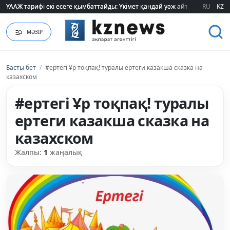
ҮААЖ тарифі екі есеге қымбаттайды: Үкімет қандай уәж айтады?
ҮААЖ тарифі екі есеге қымбаттайды: Үкімет қандай уәж айтады?
RU
KZ
МӘЗІР
Басты бет
/
#ертегі Ұр тоқпақ! туралы ертеги казакша сказка на
казахском
#ертегі Ұр тоқпақ! туралы
ертеги казакша сказка на
казахском
Жалпы:
1
жаңалық