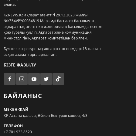
алаңы.
KZNEWS.KZ ақпарат агенттігі 29.12.2023 жылғы
№KZ64VPY00084819 Мерзімді баспасөз басылымын,
ақпараттық агенттікті және желілік басылымды есепке
қою туралы куәлігі, Ақпарат және коммуникация
министрлігінің Ақпарат комитетімен берілген.
Бұл желілік ресурстың ақпараттық өнімдері 18 жастан
асқан азаматтарға арналған.
БІЗГЕ ЖАЗЫЛУ
БАЙЛАНЫС
МЕКЕН-ЖАЙ
ҚР, Астана қаласы, Әбікен Бектұров көшесі, 4/3
ТЕЛЕФОН
+7 701 933 8520