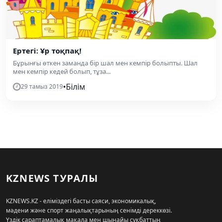
Ертегі: Ұр тоқпақ!
Бұрынғы өткен заманда бір шал мен кемпір болыпты. Шал
мен кемпір кедей болып, тұза...
•
Білім
29 тамыз 2019
KZNEWS ТУРАЛЫ
KZNEWS.KZ - еліміздегі басты саяси, экономикалық,
мәдени және спорт жаңалықтарының сенімді дереккөзі.
Үздік сараптамалық мақала мен шынайы сұқбаттың