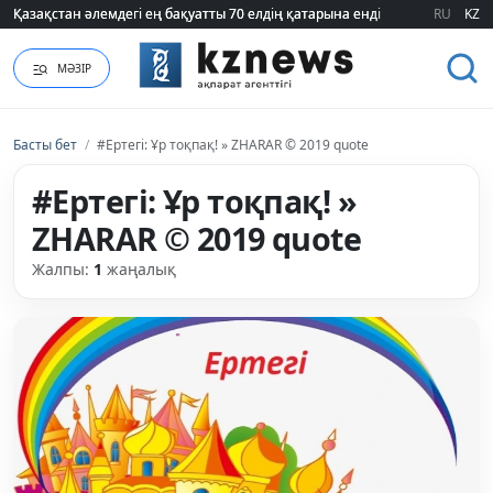
Қазақстан әлемдегі ең бақуатты 70 елдің қатарына енді
Қазақстан әлемдегі ең бақуатты 70 елдің қатарына енді
RU
KZ
МӘЗІР
Басты бет
/
#Ертегі: Ұр тоқпақ! » ZHARAR © 2019 quote
#Ертегі: Ұр тоқпақ! »
ZHARAR © 2019 quote
Жалпы:
1
жаңалық