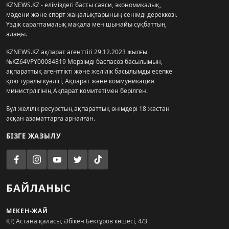
KZNEWS.KZ - еліміздегі басты саяси, экономикалық,
мәдени және спорт жаңалықтарының сенімді дереккөзі.
Үздік сараптамалық мақала мен шынайы сұқбаттың
алаңы.
KZNEWS.KZ ақпарат агенттігі 29.12.2023 жылғы
№KZ64VPY00084819 Мерзімді баспасөз басылымын,
ақпараттық агенттікті және желілік басылымды есепке
қою туралы куәлігі, Ақпарат және коммуникация
министрлігінің Ақпарат комитетімен берілген.
Бұл желілік ресурстың ақпараттық өнімдері 18 жастан
асқан азаматтарға арналған.
БІЗГЕ ЖАЗЫЛУ
БАЙЛАНЫС
МЕКЕН-ЖАЙ
ҚР, Астана қаласы, Әбікен Бектұров көшесі, 4/3