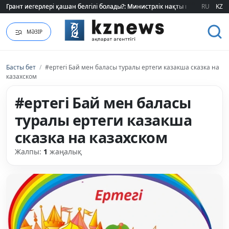
Грант иегерлері қашан белгілі болады?: Министрлік нақты мерзімді атад
Грант иегерлері қашан белгілі болады?: Министрлік нақты мерзімді атад
RU
KZ
МӘЗІР
Басты бет
/
#ертегі Бай мен баласы туралы ертеги казакша сказка на
казахском
#ертегі Бай мен баласы
туралы ертеги казакша
сказка на казахском
Жалпы:
1
жаңалық