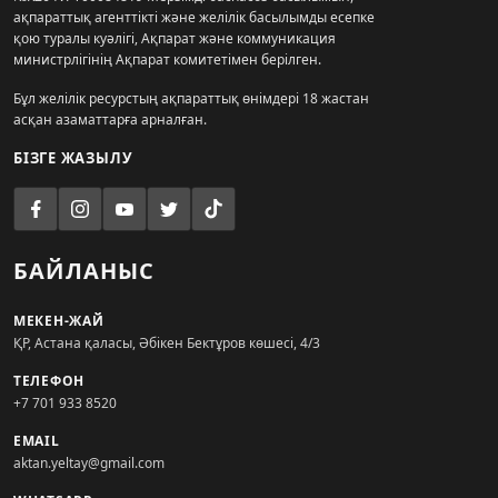
ақпараттық агенттікті және желілік басылымды есепке
қою туралы куәлігі, Ақпарат және коммуникация
министрлігінің Ақпарат комитетімен берілген.
Бұл желілік ресурстың ақпараттық өнімдері 18 жастан
асқан азаматтарға арналған.
БІЗГЕ ЖАЗЫЛУ
БАЙЛАНЫС
МЕКЕН-ЖАЙ
ҚР, Астана қаласы, Әбікен Бектұров көшесі, 4/3
ТЕЛЕФОН
+7 701 933 8520
EMAIL
aktan.yeltay@gmail.com