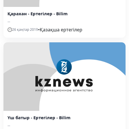
Қарахан - Ертегілер - Bilim
...
•
Қазақша ертегілер
26 қаңтар 2019
Үш батыр - Ертегілер - Bilim
...