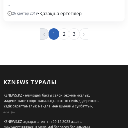
...
•
Қазақша ертегілер
26 қаңтар 2019
‹
1
2
3
›
KZNEWS ТУРАЛЫ
KZNEWS.KZ - еліміздегі басты саяси, экономикалық,
мәдени және спорт жаңалықтарының сенімді дереккөзі.
Үздік сараптамалық мақала мен шынайы сұқбаттың
алаңы.
KZNEWS.KZ ақпарат агенттігі 29.12.2023 жылғы
№KZ64VPY00084819 Мерзімді баспасөз басылымын,