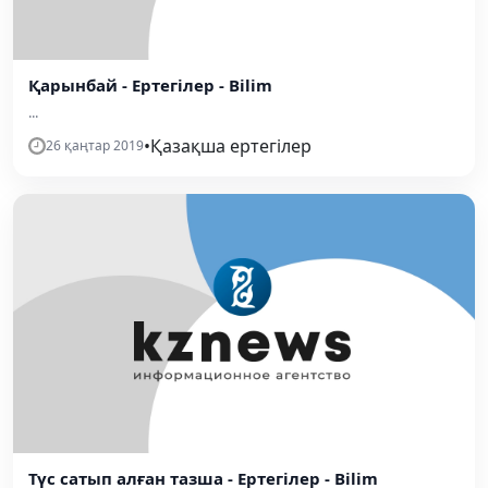
Қарынбай - Ертегілер - Bilim
...
•
Қазақша ертегілер
26 қаңтар 2019
Түс сатып алған тазша - Ертегілер - Bilim