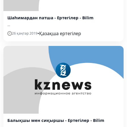
Шаһимардан патша - Ертегілер - Bilim
...
•
Қазақша ертегілер
26 қаңтар 2019
Балықшы мен сиқыршы - Ертегілер - Bilim