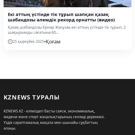
Екі аттың үстінде тік тұрып шапқан қазақ
шабандозы әлемдік рекорд орнатты (видео)
Қазақ шабандозы Ернар Жасұзақ екі аттың үстінде тік тұрып, 2
шақырымды сағатына 60...
•
Қоғам
25 қыркүйек 2025
KZNEWS ТУРАЛЫ
KZNEWS.KZ - еліміздегі басты саяси, экономикалық,
мәдени және спорт жаңалықтарының сенімді дереккөзі.
Үздік сараптамалық мақала мен шынайы сұқбаттың
алаңы.