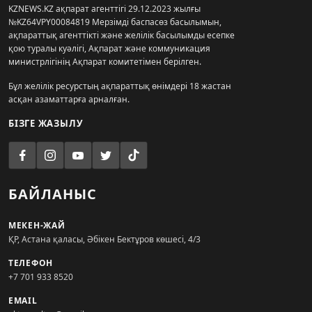
KZNEWS.KZ ақпарат агенттігі 29.12.2023 жылғы
№KZ64VPY00084819 Мерзімді баспасөз басылымын,
ақпараттық агенттікті және желілік басылымды есепке
қою туралы куәлігі, Ақпарат және коммуникация
министрлігінің Ақпарат комитетімен берілген.
Бұл желілік ресурстың ақпараттық өнімдері 18 жастан
асқан азаматтарға арналған.
БІЗГЕ ЖАЗЫЛУ
БАЙЛАНЫС
МЕКЕН-ЖАЙ
ҚР, Астана қаласы, Әбікен Бектұров көшесі, 4/3
ТЕЛЕФОН
+7 701 933 8520
EMAIL