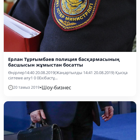
Ерлан Тұрғымбаев полиция басқармасының
басшысын жұмыстан босатты
Өңірлер14:40 20.08.2019(Жаңартылды 14:41 20.08.2019) Қысқа
сілтеме алу1 0 0Екібастұ...
•
Шоу-бизнес
20 тамыз 2019