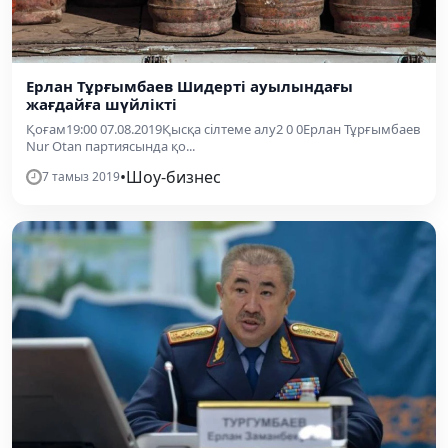
Ерлан Тұрғымбаев Шидерті ауылындағы
жағдайға шүйлікті
Қоғам19:00 07.08.2019Қысқа сілтеме алу2 0 0Ерлан Тұрғымбаев
Nur Otan партиясында қо...
•
Шоу-бизнес
7 тамыз 2019