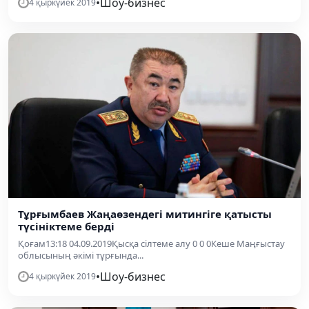
•
Шоу-бизнес
4 қыркүйек 2019
Тұрғымбаев Жаңаөзендегі митингіге қатысты
түсініктеме берді
Қоғам13:18 04.09.2019Қысқа сілтеме алу 0 0 0Кеше Маңғыстау
облысының әкімі тұрғында...
•
Шоу-бизнес
4 қыркүйек 2019