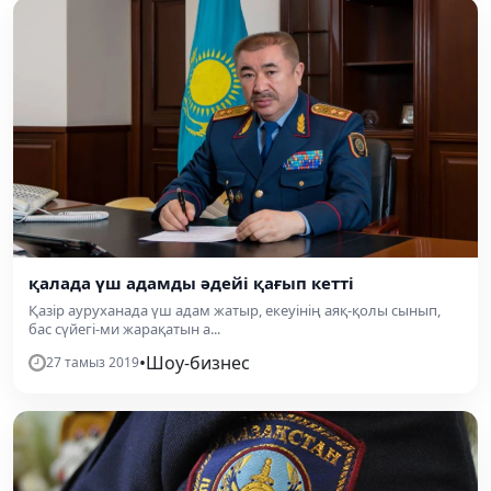
қалада үш адамды әдейі қағып кетті
Қазір ауруханада үш адам жатыр, екеуінің аяқ-қолы сынып,
бас сүйегі-ми жарақатын а...
•
Шоу-бизнес
27 тамыз 2019