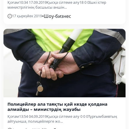
Қоғам10:34 17.09.2019Қысқа сілтеме алу18 0 0Ішкі істер
министрлігінің басшысы әншін...
•
Шоу-бизнес
17 қыркүйек 2019
Полицейлер ала таяқты қай кезде қолдана
алмайды – министрдің жауабы
Қоғам13:54 04.09.2019Қысқа сілтеме алу 0 0 0Тұрғымбаевтың
айтуынша, полицейлерге жо...