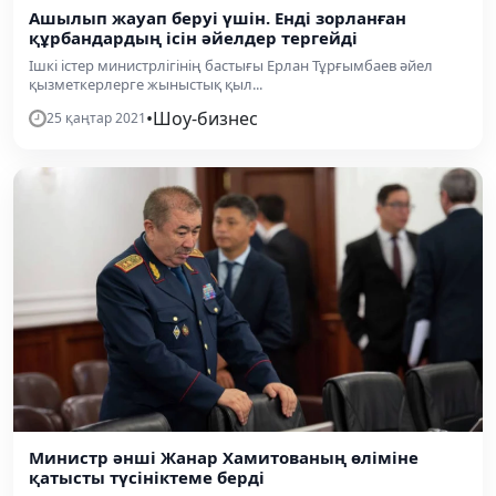
Ашылып жауап беруі үшін. Енді зорланған
құрбандардың ісін әйелдер тергейді
Ішкі істер министрлігінің бастығы Ерлан Тұрғымбаев әйел
қызметкерлерге жыныстық қыл...
•
Шоу-бизнес
25 қаңтар 2021
Министр әнші Жанар Хамитованың өліміне
қатысты түсініктеме берді