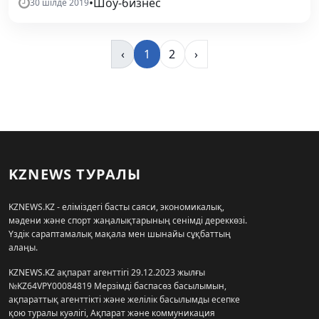
•
Шоу-бизнес
30 шілде 2019
‹
1
2
›
KZNEWS ТУРАЛЫ
KZNEWS.KZ - еліміздегі басты саяси, экономикалық,
мәдени және спорт жаңалықтарының сенімді дереккөзі.
Үздік сараптамалық мақала мен шынайы сұқбаттың
алаңы.
KZNEWS.KZ ақпарат агенттігі 29.12.2023 жылғы
№KZ64VPY00084819 Мерзімді баспасөз басылымын,
ақпараттық агенттікті және желілік басылымды есепке
қою туралы куәлігі, Ақпарат және коммуникация