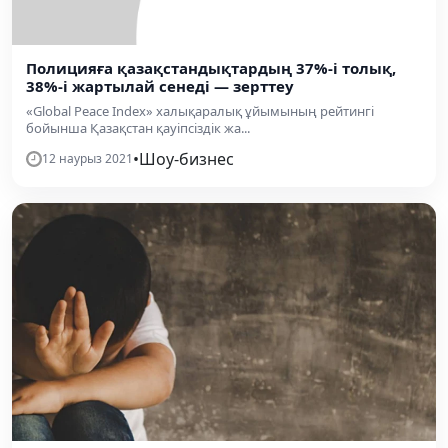
Полицияға қазақстандықтардың 37%-і толық,
38%-і жартылай сенеді — зерттеу
«Global Peace Index» халықаралық ұйымының рейтингі
бойынша Қазақстан қауіпсіздік жа...
•
Шоу-бизнес
12 наурыз 2021