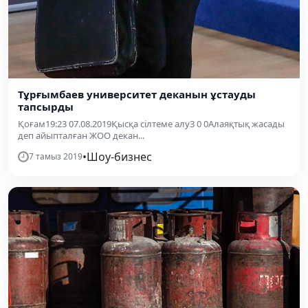
Тұрғымбаев университет деканын ұстауды
тапсырды
Қоғам19:23 07.08.2019Қысқа сілтеме алу3 0 0Алаяқтық жасады
деп айыпталған ЖОО декан...
•
Шоу-бизнес
7 тамыз 2019