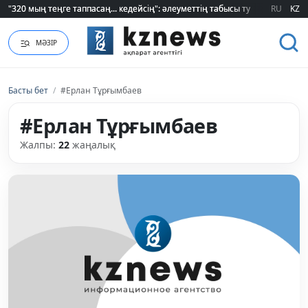
RU
KZ
Қайрат Боранбаев лауазымды қызметке тағайындалды
МӘЗІР
Басты бет
/
#Ерлан Тұрғымбаев
#Ерлан Тұрғымбаев
Жалпы:
22
жаңалық