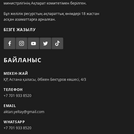
министрлігінің Ақпарат комитетімен берілген.
Бұл желілік ресурстың ақпараттық өнімдері 18 жастан
асқан азаматтарға арналған.
БІЗГЕ ЖАЗЫЛУ
БАЙЛАНЫС
МЕКЕН-ЖАЙ
ҚР, Астана қаласы, Әбікен Бектұров көшесі, 4/3
ТЕЛЕФОН
+7 701 933 8520
EMAIL
aktan.yeltay@gmail.com
WHATSAPP
+7 701 933 8520