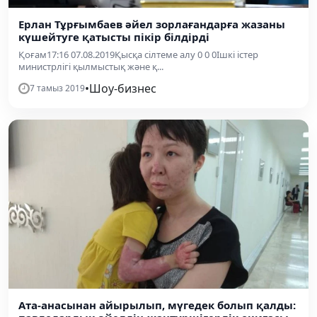
Ерлан Тұрғымбаев әйел зорлағандарға жазаны
күшейтуге қатысты пікір білдірді
Қоғам17:16 07.08.2019Қысқа сілтеме алу 0 0 0Ішкі істер
министрлігі қылмыстық және қ...
•
Шоу-бизнес
7 тамыз 2019
Ата-анасынан айырылып, мүгедек болып қалды: