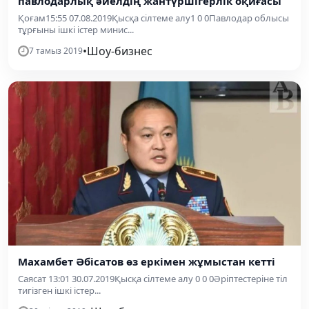
павлодарлық әйелдің жантүршігерлік оқиғасы
Қоғам15:55 07.08.2019Қысқа сілтеме алу1 0 0Павлодар облысы
тұрғыны ішкі істер минис...
•
Шоу-бизнес
7 тамыз 2019
Махамбет Әбісатов өз еркімен жұмыстан кетті
Саясат 13:01 30.07.2019Қысқа сілтеме алу 0 0 0Әріптестеріне тіл
тигізген ішкі істер...