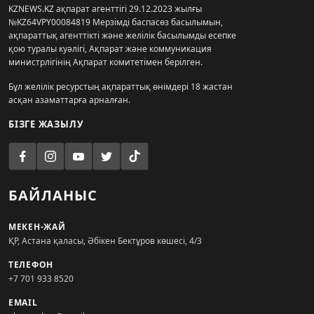
KZNEWS.KZ ақпарат агенттігі 29.12.2023 жылғы
№KZ64VPY00084819 Мерзімді баспасөз басылымын,
ақпараттық агенттікті және желілік басылымды есепке
қою туралы куәлігі, Ақпарат және коммуникация
министрлігінің Ақпарат комитетімен берілген.
Бұл желілік ресурстың ақпараттық өнімдері 18 жастан
асқан азаматтарға арналған.
БІЗГЕ ЖАЗЫЛУ
БАЙЛАНЫС
МЕКЕН-ЖАЙ
ҚР, Астана қаласы, Әбікен Бектұров көшесі, 4/3
ТЕЛЕФОН
+7 701 933 8520
EMAIL