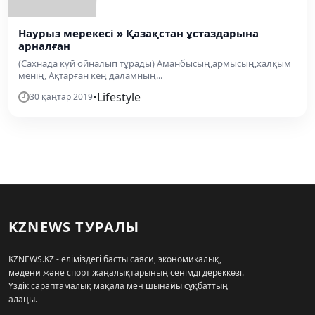
Наурыз мерекесі » Қазақстан ұстаздарына
арналған
(Сахнада күй ойналып тұрады) Аманбысың,армысың,халқым
менің, Ақтарған кең даламның...
•
Lifestyle
30 қаңтар 2019
KZNEWS ТУРАЛЫ
KZNEWS.KZ - еліміздегі басты саяси, экономикалық,
мәдени және спорт жаңалықтарының сенімді дереккөзі.
Үздік сараптамалық мақала мен шынайы сұқбаттың
алаңы.