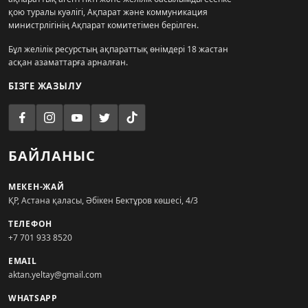
қою туралы куәлігі, Ақпарат және коммуникация
министрлігінің Ақпарат комитетімен берілген.
Бұл желілік ресурстың ақпараттық өнімдері 18 жастан
асқан азаматтарға арналған.
БІЗГЕ ЖАЗЫЛУ
БАЙЛАНЫС
МЕКЕН-ЖАЙ
ҚР, Астана қаласы, Әбікен Бектұров көшесі, 4/3
ТЕЛЕФОН
+7 701 933 8520
EMAIL
aktan.yeltay@gmail.com
WHATSAPP