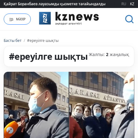
Қайрат Боранбаев лауазымды қызметке тағайындалды
Қайрат Боранбаев лауазымды қызметке тағайындалды
RU
KZ
МӘЗІР
Басты бет
/
#ереуілге шықты
#ереуілге шықты
Жалпы:
2
жаңалық