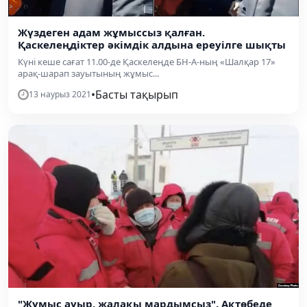
Жүздеген адам жұмыссыз қалған.
Қаскелеңдіктер әкімдік алдына ереуілге шықты
Күні кеше сағат 11.00-де Қаскелеңде БН-А-ның «Шалқар 17»
арақ-шарап зауытының жұмыс...
•
Басты тақырып
13 наурыз 2021
"Жұмыс ауыр, жалақы мардымсыз". Ақтөбеде