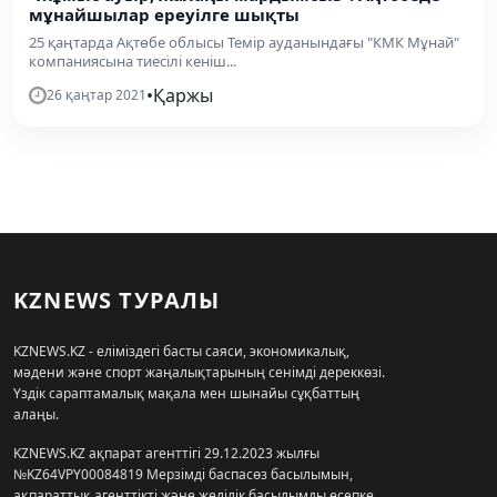
мұнайшылар ереуілге шықты
25 қаңтарда Ақтөбе облысы Темір ауданындағы "КМК Мұнай"
компаниясына тиесілі кеніш...
•
Қаржы
26 қаңтар 2021
KZNEWS ТУРАЛЫ
KZNEWS.KZ - еліміздегі басты саяси, экономикалық,
мәдени және спорт жаңалықтарының сенімді дереккөзі.
Үздік сараптамалық мақала мен шынайы сұқбаттың
алаңы.
KZNEWS.KZ ақпарат агенттігі 29.12.2023 жылғы
№KZ64VPY00084819 Мерзімді баспасөз басылымын,
ақпараттық агенттікті және желілік басылымды есепке