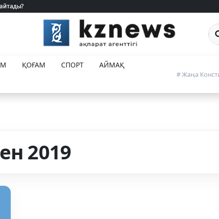
 айтады?
 айтады?
Са
ЕМ
ҚОҒАМ
СПОРТ
АЙМАҚ
# Жаңа Конст
ен 2019