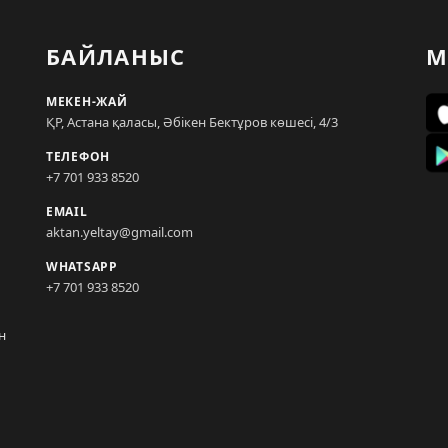
БАЙЛАНЫС
М
МЕКЕН-ЖАЙ
ҚР, Астана қаласы, Әбікен Бектұров көшесі, 4/3
ТЕЛЕФОН
+7 701 933 8520
EMAIL
aktan.yeltay@gmail.com
WHATSAPP
+7 701 933 8520
н