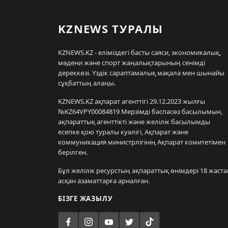
KZNEWS ТУРАЛЫ
KZNEWS.KZ - еліміздегі басты саяси, экономикалық,
мәдени және спорт жаңалықтарының сенімді
дереккөзі. Үздік сараптамалық мақала мен шынайы
сұқбаттың алаңы.
KZNEWS.KZ ақпарат агенттігі 29.12.2023 жылғы
№KZ64VPY00084819 Мерзімді баспасөз басылымын,
ақпараттық агенттікті және желілік басылымды
есепке қою туралы куәлігі, Ақпарат және
коммуникация министрлігінің Ақпарат комитетімен
берілген.
Бұл желілік ресурстың ақпараттық өнімдері 18 жаста
асқан азаматтарға арналған.
БІЗГЕ ЖАЗЫЛУ