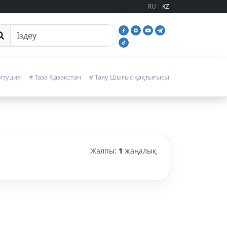
RU
KZ
йттан іздеу
итуция
# Таза Қазақстан
# Таяу Шығыс қақтығысы
Жалпы:
1
жаңалық