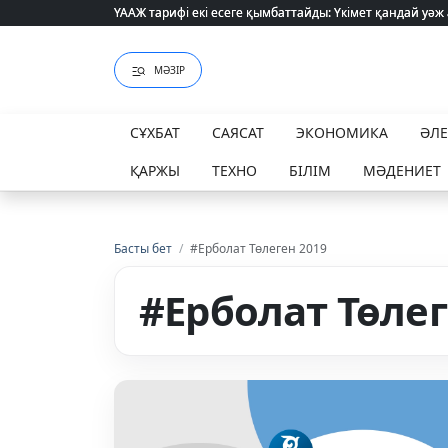
ҮААЖ тарифі екі есеге қымбаттайды: Үкімет қандай уәж
ҮААЖ тарифі екі есеге қымбаттайды: Үкімет қандай уәж
МӘЗІР
СҰХБАТ
САЯСАТ
ЭКОНОМИКА
ӘЛ
ҚАРЖЫ
ТЕХНО
БІЛІМ
МӘДЕНИЕТ
Басты бет
/
#Ерболат Төлеген 2019
#Ерболат Төлег