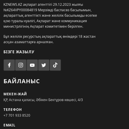
KZNEWS.KZ ақпарат агенттігі 29.12.2023 жылғы
№KZ64VPY00084819 Мерзімді баспасөз басылымын,
ақпараттық агенттікті және желілік басылымды есепке
қою туралы куәлігі, Ақпарат және коммуникация
министрлігінің Ақпарат комитетімен берілген.
Бұл желілік ресурстың ақпараттық өнімдері 18 жастан
асқан азаматтарға арналған.
БІЗГЕ ЖАЗЫЛУ
БАЙЛАНЫС
МЕКЕН-ЖАЙ
ҚР, Астана қаласы, Әбікен Бектұров көшесі, 4/3
ТЕЛЕФОН
+7 701 933 8520
EMAIL