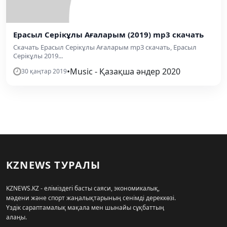
Ерасыл Серікұлы Ағаларым (2019) mp3 скачать
Скачать Ерасыл Серікұлы Ағаларым mp3 скачать, Ерасыл
Серікұлы 2019...
•
Music - Қазақша әндер 2020
30 қаңтар 2019
KZNEWS ТУРАЛЫ
KZNEWS.KZ - еліміздегі басты саяси, экономикалық,
мәдени және спорт жаңалықтарының сенімді дереккөзі.
Үздік сараптамалық мақала мен шынайы сұқбаттың
алаңы.