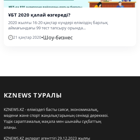
ҰБТ 2020 қалай өзгереді?
2020 жылғы 16-20 қаңтар күндері еліміздің барлық
аймағындағы 99 тест тапсыру орында...
•
Шоу-бизнес
21 қаңтар 2020
KZNEWS ТУРАЛЫ
KZNEWS.KZ - еліміздегі басты саяси, экономикалық,
мәдени және спорт жаңалықтарының сенімді дереккөзі.
Үздік сараптамалық мақала мен шынайы сұқбаттың
алаңы.
KZNEWS.KZ ақпарат агенттігі 29.12.2023 жылғы