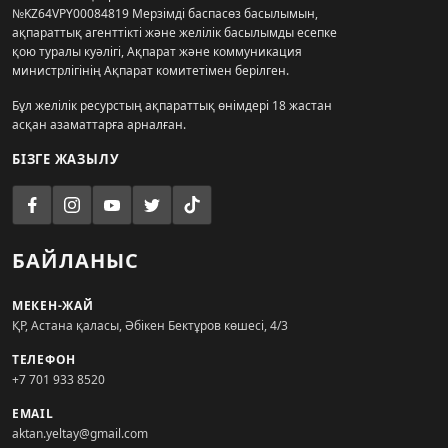
№KZ64VPY00084819 Мерзімді баспасөз басылымын,
ақпараттық агенттікті және желілік басылымды есепке
қою туралы куәлігі, Ақпарат және коммуникация
министрлігінің Ақпарат комитетімен берілген.
Бұл желілік ресурстың ақпараттық өнімдері 18 жастан
асқан азаматтарға арналған.
БІЗГЕ ЖАЗЫЛУ
БАЙЛАНЫС
МЕКЕН-ЖАЙ
ҚР, Астана қаласы, Әбікен Бектұров көшесі, 4/3
ТЕЛЕФОН
+7 701 933 8520
EMAIL
aktan.yeltay@gmail.com