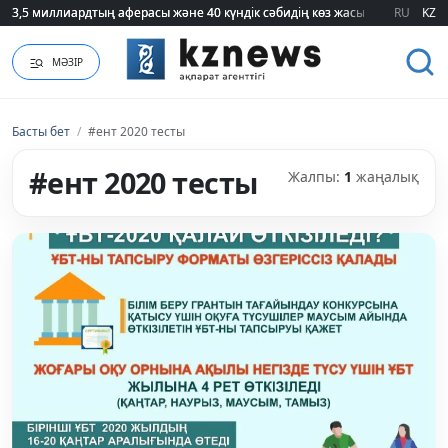
3,5 миллиардтың аферасы және 40 күндік сәбидің көз жасы: Медицинад
3,5 миллиардтың аферасы және 40 күндік сәбидің көз жасы: Медицинад
RU
KZ
МӘЗІР
Басты бет
/
#ент 2020 тесты
#ент 2020 тесты
Жалпы:
1
жаңалық