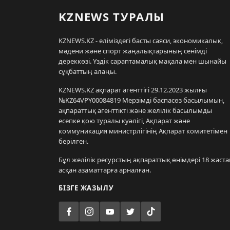
KZNEWS ТУРАЛЫ
KZNEWS.KZ - еліміздегі басты саяси, экономикалық,
мәдени және спорт жаңалықтарының сенімді
дереккөзі. Үздік сараптамалық мақала мен шынайы
сұқбаттың алаңы.
KZNEWS.KZ ақпарат агенттігі 29.12.2023 жылғы
№KZ64VPY00084819 Мерзімді баспасөз басылымын,
ақпараттық агенттікті және желілік басылымды
есепке қою туралы куәлігі, Ақпарат және
коммуникация министрлігінің Ақпарат комитетімен
берілген.
Бұл желілік ресурстың ақпараттық өнімдері 18 жаста
асқан азаматтарға арналған.
БІЗГЕ ЖАЗЫЛУ