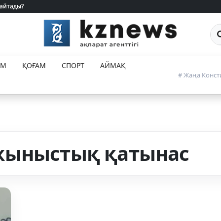
 айтады?
 айтады?
Са
ЕМ
ҚОҒАМ
СПОРТ
АЙМАҚ
# Жаңа Конст
жыныстық қатынас