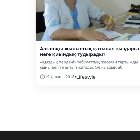
Алғашқы жыныстық қатынас қыздарға
неге қиындық тудырады?
«Қыздық пердені» табиғаттың жасаған тартымды
сыйы деп те айтып жатады. Ол қыздың аб...
•
Lifestyle
19 қараша 2018