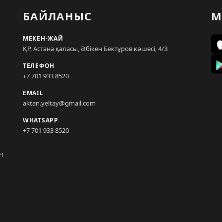
БАЙЛАНЫС
М
МЕКЕН-ЖАЙ
ҚР, Астана қаласы, Әбікен Бектұров көшесі, 4/3
ТЕЛЕФОН
+7 701 933 8520
EMAIL
aktan.yeltay@gmail.com
WHATSAPP
+7 701 933 8520
н