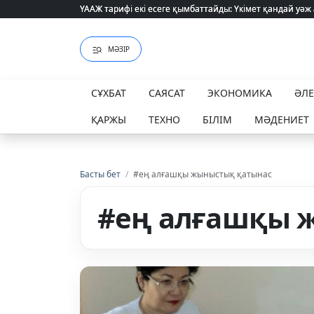
ҮААЖ тарифі екі есеге қымбаттайды: Үкімет қандай уәж
ҮААЖ тарифі екі есеге қымбаттайды: Үкімет қандай уәж
МӘЗІР
СҰХБАТ
САЯСАТ
ЭКОНОМИКА
ӘЛ
ҚАРЖЫ
ТЕХНО
БІЛІМ
МӘДЕНИЕТ
Басты бет
/
#ең алғашқы жыныстық қатынас
#ең алғашқы 