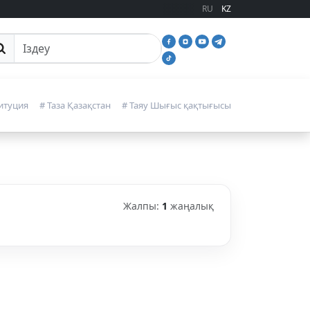
RU
KZ
йттан іздеу
итуция
# Таза Қазақстан
# Таяу Шығыс қақтығысы
Жалпы:
1
жаңалық