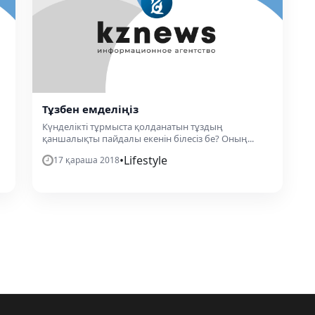
Тұзбен емделіңіз
Күнделікті тұрмыста қолданатын тұздың
қаншалықты пайдалы екенін білесіз бе? Оның...
•
Lifestyle
17 қараша 2018