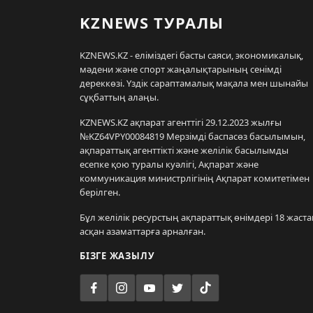
KZNEWS ТУРАЛЫ
KZNEWS.KZ - еліміздегі басты саяси, экономикалық,
мәдени және спорт жаңалықтарының сенімді
дереккөзі. Үздік сараптамалық мақала мен шынайы
сұқбаттың алаңы.
KZNEWS.KZ ақпарат агенттігі 29.12.2023 жылғы
№KZ64VPY00084819 Мерзімді баспасөз басылымын,
ақпараттық агенттікті және желілік басылымды
есепке қою туралы куәлігі, Ақпарат және
коммуникация министрлігінің Ақпарат комитетімен
берілген.
Бұл желілік ресурстың ақпараттық өнімдері 18 жаста
асқан азаматтарға арналған.
БІЗГЕ ЖАЗЫЛУ