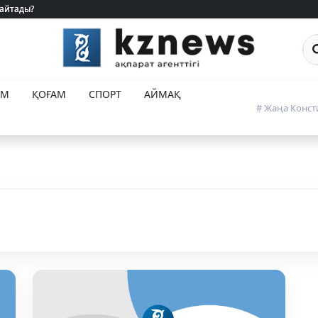
 айтады?
 айтады?
Са
ЕМ
ҚОҒАМ
СПОРТ
АЙМАҚ
# Жаңа Конст