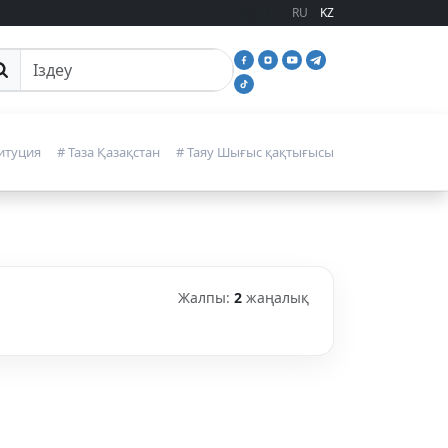
RU
KZ
йттан іздеу
итуция
# Таза Қазақстан
# Таяу Шығыс қақтығысы
Жалпы:
2
жаңалық