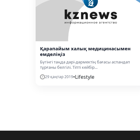
Қарапайым халық медицинасымен
емделіңіз
Бүгінгі таңда дәрі-дәрмектің бағасы аспандап
тұрғаны белгілі. Тіпті кейбір...
•
Lifestyle
29 қаңтар 2019