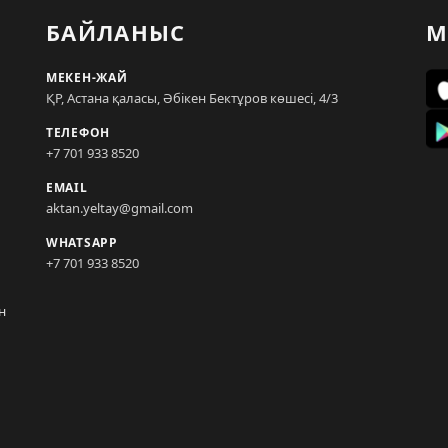
БАЙЛАНЫС
М
МЕКЕН-ЖАЙ
ҚР, Астана қаласы, Әбікен Бектұров көшесі, 4/3
ТЕЛЕФОН
+7 701 933 8520
EMAIL
aktan.yeltay@gmail.com
WHATSAPP
+7 701 933 8520
н