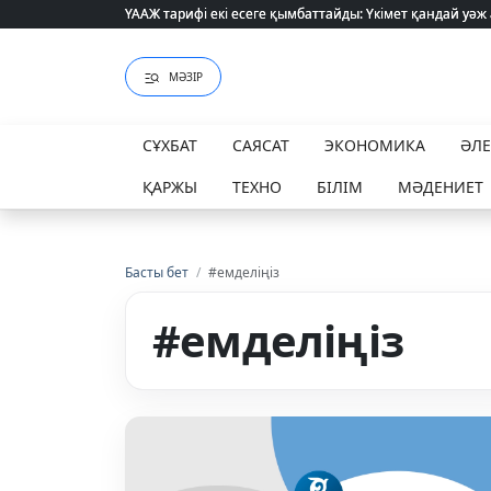
ҮААЖ тарифі екі есеге қымбаттайды: Үкімет қандай уәж
ҮААЖ тарифі екі есеге қымбаттайды: Үкімет қандай уәж
МӘЗІР
СҰХБАТ
САЯСАТ
ЭКОНОМИКА
ӘЛ
ҚАРЖЫ
ТЕХНО
БІЛІМ
МӘДЕНИЕТ
Басты бет
/
#емделіңіз
#емделіңіз