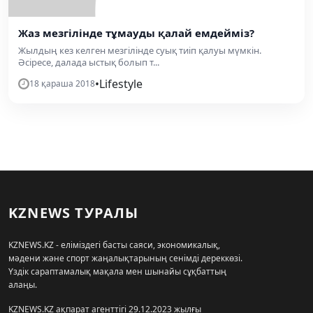
Жаз мезгілінде тұмауды қалай емдейміз?
Жылдың кез келген мезгілінде суық тиіп қалуы мүмкін.
Әсіресе, далада ыстық болып т...
•
Lifestyle
18 қараша 2018
KZNEWS ТУРАЛЫ
KZNEWS.KZ - еліміздегі басты саяси, экономикалық,
мәдени және спорт жаңалықтарының сенімді дереккөзі.
Үздік сараптамалық мақала мен шынайы сұқбаттың
алаңы.
KZNEWS.KZ ақпарат агенттігі 29.12.2023 жылғы