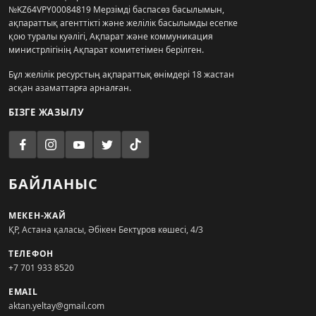
№KZ64VPY00084819 Мерзімді баспасөз басылымын,
ақпараттық агенттікті және желілік басылымды есепке
қою туралы куәлігі, Ақпарат және коммуникация
министрлігінің Ақпарат комитетімен берілген.
Бұл желілік ресурстың ақпараттық өнімдері 18 жастан
асқан азаматтарға арналған.
БІЗГЕ ЖАЗЫЛУ
БАЙЛАНЫС
МЕКЕН-ЖАЙ
ҚР, Астана қаласы, Әбікен Бектұров көшесі, 4/3
ТЕЛЕФОН
+7 701 933 8520
EMAIL
aktan.yeltay@gmail.com