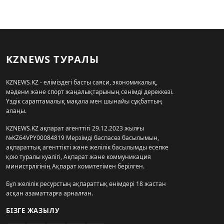
KZNEWS ТУРАЛЫ
KZNEWS.KZ - еліміздегі басты саяси, экономикалық,
мәдени және спорт жаңалықтарының сенімді дереккөзі.
Үздік сараптамалық мақала мен шынайы сұқбаттың
алаңы.
KZNEWS.KZ ақпарат агенттігі 29.12.2023 жылғы
№KZ64VPY00084819 Мерзімді баспасөз басылымын,
ақпараттық агенттікті және желілік басылымды есепке
қою туралы куәлігі, Ақпарат және коммуникация
министрлігінің Ақпарат комитетімен берілген.
Бұл желілік ресурстың ақпараттық өнімдері 18 жастан
асқан азаматтарға арналған.
БІЗГЕ ЖАЗЫЛУ