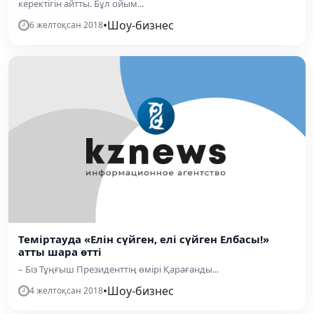
керектігін айтты. Бұл ойым...
•
Шоу-бизнес
6 желтоқсан 2018
Теміртауда «Елін сүйген, елі сүйген Елбасы!»
атты шара өтті
– Біз Тұңғыш Президенттің өмірі Қарағанды...
•
Шоу-бизнес
4 желтоқсан 2018