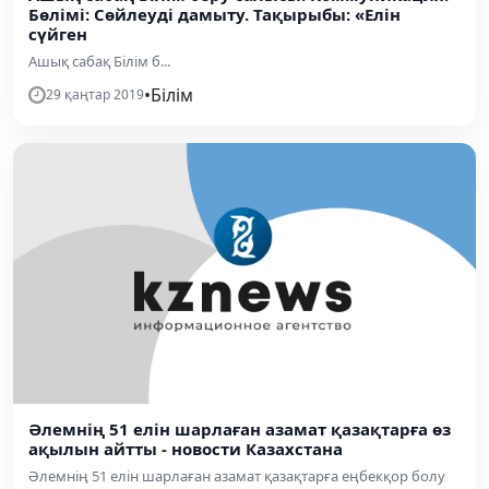
Бөлімі: Сөйлеуді дамыту. Тақырыбы: «Елін
сүйген
Ашық сабақ Білім б...
•
Білім
29 қаңтар 2019
Әлемнің 51 елін шарлаған азамат қазақтарға өз
ақылын айтты - новости Казахстана
Әлемнің 51 елін шарлаған азамат қазақтарға еңбекқор болу