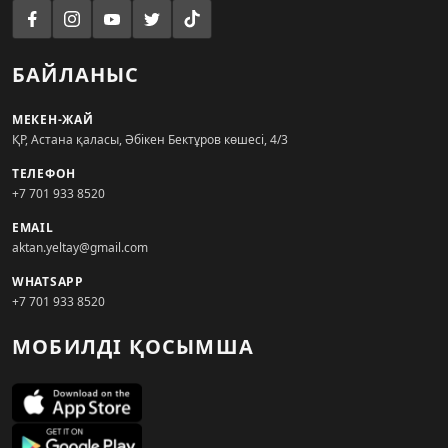
БАЙЛАНЫС
МЕКЕН-ЖАЙ
ҚР, Астана қаласы, Әбікен Бектұров көшесі, 4/3
ТЕЛЕФОН
+7 701 933 8520
EMAIL
aktan.yeltay@gmail.com
WHATSAPP
+7 701 933 8520
МОБИЛДІ ҚОСЫМША