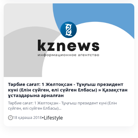
Тәрбие сағат: 1 Желтоқсан - Тұңғыш президент
күні (Елін сүйген, елі сүйген Елбасы) » Қазақстан
ұстаздарына арналған
Тәрбие сағат: 1 Желтоқсан - Тұңғыш президент күні (Елін
сүйген, елі сүйген Елбасы)...
•
Lifestyle
18 қараша 2018