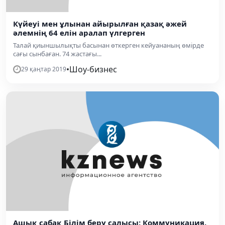
Күйеуі мен ұлынан айырылған қазақ әжей
әлемнің 64 елін аралап үлгерген
Талай қиыншылықты басынан өткерген кейуананың өмірде
сағы сынбаған. 74 жастағы...
•
Шоу-бизнес
29 қаңтар 2019
Ашық сабақ Білім беру салысы: Коммуникация.