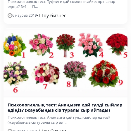
Психологиялық тест: Туфлиге қай сөмкені сәйкестіріп алар
едіңіз? №1 — П...
•
Шоу-бизнес
6 наурыз 2019
Психологиялық тест: Анаңызға қай гүлді сыйлар
едіңіз? (жауабыңыз сіз туралы сыр айтады)
Психологиялық тест: Анаңызға қай гүлді сыйлар едіңіз?
(жауабыңыз сіз туралы сыр айт...