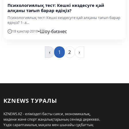
Психологиялық тест: Кешкі кездесуге қай
алқаны тағып барар едіңіз?
Психологиялық тест: Кешкі кездесуге қай алқаны тағып барар
едіңіз? 1- а...
•
Шоу-бизнес
18 қаңтар 2019
‹
1
2
›
KZNEWS ТУРАЛЫ
KZNEWS.KZ - еліміздегі басты саяси, экономикалық,
мәдени және спорт жаңалықтарының сенімді дереккөзі.
Үздік сараптамалық мақала мен шынайы сұқбаттың