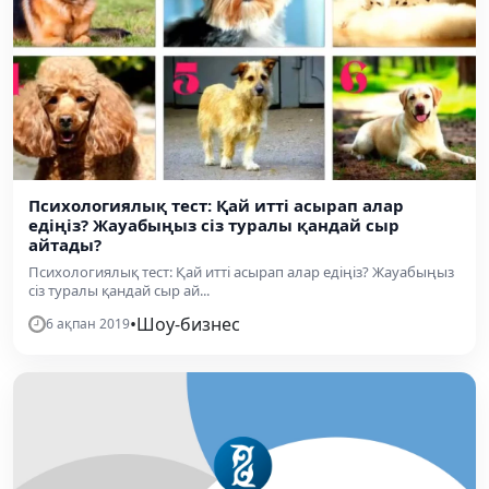
Психологиялық тест: Қай итті асырап алар
едіңіз? Жауабыңыз сіз туралы қандай сыр
айтады?
Психологиялық тест: Қай итті асырап алар едіңіз? Жауабыңыз
сіз туралы қандай сыр ай...
•
Шоу-бизнес
6 ақпан 2019