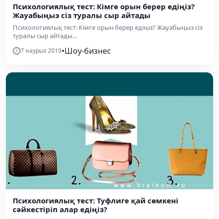
Психологиялық тест: Кімге орын берер едіңіз?
Жауабыңыз сіз туралы сыр айтады
Психологиялық тест: Кімге орын берер едіңіз? Жауабыңыз сіз
туралы сыр айтады...
•
Шоу-бизнес
7 наурыз 2019
Психологиялық тест: Туфлиге қай сөмкені
сәйкестіріп алар едіңіз?