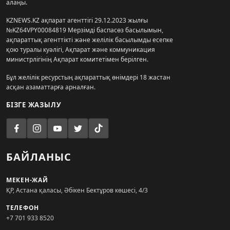
алаңы.
KZNEWS.KZ ақпарат агенттігі 29.12.2023 жылғы
№KZ64VPY00084819 Мерзімді баспасөз басылымын,
ақпараттық агенттікті және желілік басылымды есепке
қою туралы куәлігі, Ақпарат және коммуникация
министрлігінің Ақпарат комитетімен берілген.
Бұл желілік ресурстың ақпараттық өнімдері 18 жастан
асқан азаматтарға арналған.
БІЗГЕ ЖАЗЫЛУ
БАЙЛАНЫС
МЕКЕН-ЖАЙ
ҚР, Астана қаласы, Әбікен Бектұров көшесі, 4/3
ТЕЛЕФОН
+7 701 933 8520