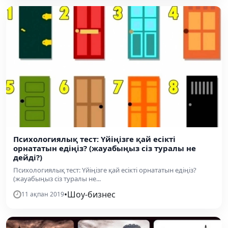
Психологиялық тест: Үйіңізге қай есікті
орнататын едіңіз? (жауабыңыз сіз туралы не
дейді?)
Психологиялық тест: Үйіңізге қай есікті орнататын едіңіз?
(жауабыңыз сіз туралы не...
•
Шоу-бизнес
11 ақпан 2019