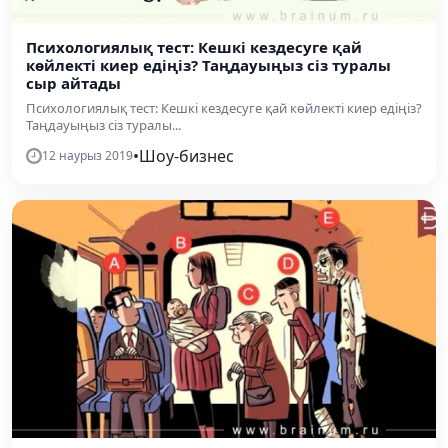
Психологиялық тест: Кешкі кездесуге қай
көйлекті киер едіңіз? Таңдауыңыз сіз туралы
сыр айтады
Психологиялық тест: Кешкі кездесуге қай көйлекті киер едіңіз?
Таңдауыңыз сіз туралы...
•
Шоу-бизнес
12 наурыз 2019