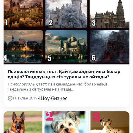
Психологиялық тест: Қай қамалдың иесі болар
едіңіз? Таңдауыңыз сіз туралы не айтады?
Психологиялық тест: Қай қамалдың иесі болар едіңіз?
Таңдауыңыз сіз туралы не айтады...
•
Шоу-бизнес
11 ақпан 2019