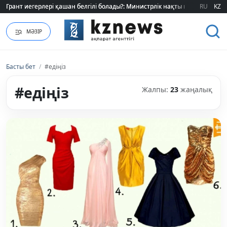
RU
KZ
Өзіміздің өндіріс шикізат шынжырын үзе ала ма?
МӘЗІР
Басты бет
/
#едіңіз
#едіңіз
Жалпы:
23
жаңалық