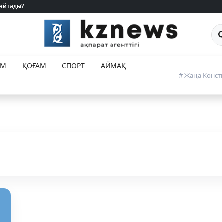
 айтады?
 айтады?
Са
ЕМ
ҚОҒАМ
СПОРТ
АЙМАҚ
# Жаңа Конст