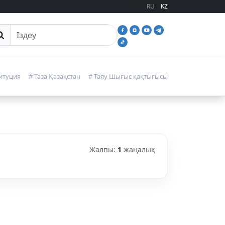
RU
KZ
йттан іздеу
итуция
# Таза Қазақстан
# Таяу Шығыс қақтығысы
Жалпы:
1
жаңалық