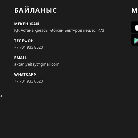
БАЙЛАНЫС
М
МЕКЕН-ЖАЙ
ҚР, Астана қаласы, Әбікен Бектұров көшесі, 4/3
ТЕЛЕФОН
+7 701 933 8520
EMAIL
aktan.yeltay@gmail.com
WHATSAPP
+7 701 933 8520
н