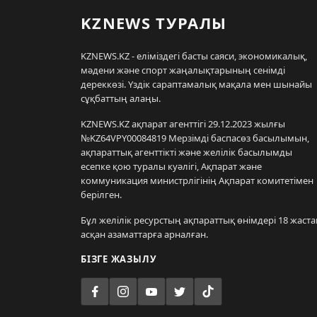
KZNEWS ТУРАЛЫ
KZNEWS.KZ - еліміздегі басты саяси, экономикалық,
мәдени және спорт жаңалықтарының сенімді
дереккөзі. Үздік сараптамалық мақала мен шынайы
сұқбаттың алаңы.
KZNEWS.KZ ақпарат агенттігі 29.12.2023 жылғы
№KZ64VPY00084819 Мерзімді баспасөз басылымын,
ақпараттық агенттікті және желілік басылымды
есепке қою туралы куәлігі, Ақпарат және
коммуникация министрлігінің Ақпарат комитетімен
берілген.
Бұл желілік ресурстың ақпараттық өнімдері 18 жаста
асқан азаматтарға арналған.
БІЗГЕ ЖАЗЫЛУ