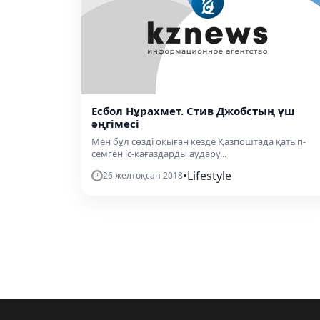
Есбол Нұрахмет. Стив Джобстың үш
әңгімесі
Мен бұл сөзді оқыған кезде Қазпоштада қатып-
семген іс-қағаздарды аудару...
•
Lifestyle
26 желтоқсан 2018