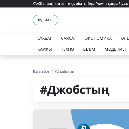
ҮААЖ тарифі екі есеге қымбаттайды: Үкімет қандай уәж
ҮААЖ тарифі екі есеге қымбаттайды: Үкімет қандай уәж
МӘЗІР
СҰХБАТ
САЯСАТ
ЭКОНОМИКА
ӘЛ
ҚАРЖЫ
ТЕХНО
БІЛІМ
МӘДЕНИЕТ
Басты бет
/
#Джобстың
#Джобстың