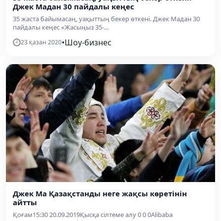
Джек Мадан 30 пайдалы кеңес
35 жаста байымасаң, уақыттың бекер өткені. Джек Мадан 30
пайдалы кеңес «Жасыңыз 35-...
•
Шоу-бизнес
23 қазан 2020
Джек Ма Қазақстанды неге жақсы көретінін
айтты
Қоғам15:30 20.09.2019Қысқа сілтеме алу 0 0 0Alibaba