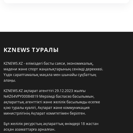
KZNEWS ТУРАЛЫ
KZNEWS.KZ - еліміздегі басты саяси, экономикалық,
мәдени және спорт жаңалықтарының сенімді дереккөзі.
Үздік сараптамалық мақала мен шынайы сұқбаттың
алаңы.
KZNEWS.KZ ақпарат агенттігі 29.12.2023 жылғы
№KZ64VPY00084819 Мерзімді баспасөз басылымын,
ақпараттық агенттікті және желілік басылымды есепке
қою туралы куәлігі, Ақпарат және коммуникация
министрлігінің Ақпарат комитетімен берілген.
Бұл желілік ресурстың ақпараттық өнімдері 18 жастан
асқан азаматтарға арналған.