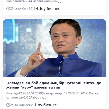
компаниясының негізін қалаушы Д...
•
Шоу-бизнес
20 қыркүйек 2019
Әлемдегі ең бай адамның бірі қатерлі ісіктен де
жаман "ауру" жайлы айтты
Әлемде12:26 24.01.2019(Жаңартылды 12:28 24.01.2019) Қысқа
сілтеме алу2 0 0Alibaba қ...
•
Шоу-бизнес
24 қаңтар 2019