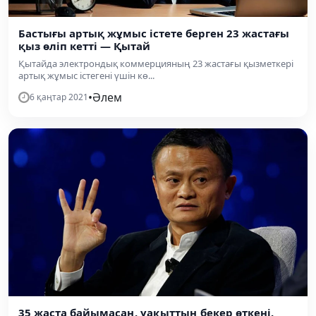
Бастығы артық жұмыс істете берген 23 жастағы
қыз өліп кетті — Қытай
Қытайда электрондық коммерцияның 23 жастағы қызметкері
артық жұмыс істегені үшін кө...
•
Әлем
6 қаңтар 2021
35 жаста байымасаң, уақыттың бекер өткені.