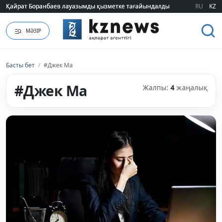
Қайрат Боранбаев лауазымды қызметке тағайындалды
Қайрат Боранбаев лауазымды қызметке тағайындалды
RU
KZ
МӘЗІР
Басты бет
/
#Джек Ма
#Джек Ма
Жалпы:
4
жаңалық