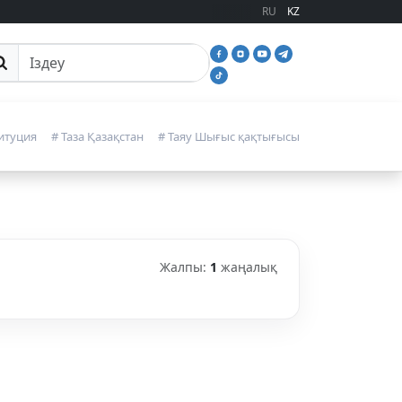
RU
KZ
йттан іздеу
итуция
# Таза Қазақстан
# Таяу Шығыс қақтығысы
Жалпы:
1
жаңалық