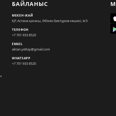
БАЙЛАНЫС
М
МЕКЕН-ЖАЙ
ҚР, Астана қаласы, Әбікен Бектұров көшесі, 4/3
ТЕЛЕФОН
+7 701 933 8520
EMAIL
aktan.yeltay@gmail.com
WHATSAPP
+7 701 933 8520
н