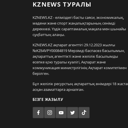
KZNEWS ТУРАЛЫ
KZNEWS.KZ - еліміздегі басты саяси, экономикалық,
мәдени және спорт жаңалықтарының сенімді
дереккөзі. Үздік сараптамалық мақала мен шынайы
сұқбаттың алаңы.
KZNEWS.KZ ақпарат агенттігі 29.12.2023 жылғы
№KZ64VPY00084819 Мерзімді баспасөз басылымын,
ақпараттық агенттікті және желілік басылымды
есепке қою туралы куәлігі, Ақпарат және
коммуникация министрлігінің Ақпарат комитетімен
берілген.
Бұл желілік ресурстың ақпараттық өнімдері 18 жаста
асқан азаматтарға арналған.
БІЗГЕ ЖАЗЫЛУ