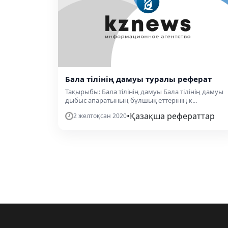
Бала тілінің дамуы туралы реферат
Тақырыбы: Бала тілінің дамуы Бала тілінің дамуы
дыбыс апаратының бұлшық еттерінің к...
•
Қазақша рефераттар
2 желтоқсан 2020