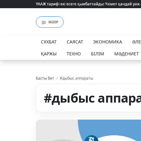
ҮААЖ тарифі екі есеге қымбаттайды: Үкімет қандай уәж
ҮААЖ тарифі екі есеге қымбаттайды: Үкімет қандай уәж
МӘЗІР
СҰХБАТ
САЯСАТ
ЭКОНОМИКА
ӘЛ
ҚАРЖЫ
ТЕХНО
БІЛІМ
МӘДЕНИЕТ
Басты бет
/
#дыбыс аппараты
#дыбыс аппар