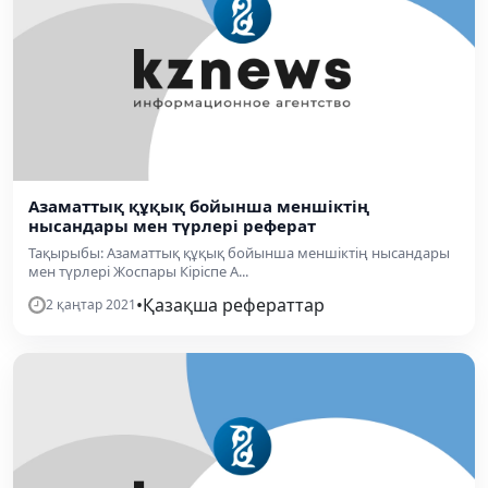
Азаматтық құқық бойынша меншіктің
нысандары мен түрлері реферат
Тақырыбы: Азаматтық құқық бойынша меншіктің нысандары
мен түрлері Жоспары Кіріспе А...
•
Қазақша рефераттар
2 қаңтар 2021