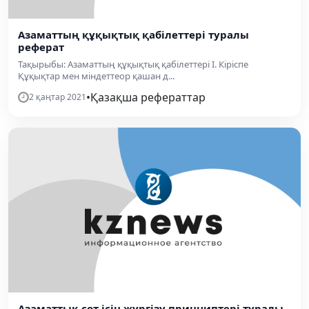
Азаматтың құқықтық қабілеттері туралы
реферат
Тақырыбы: Азаматтың құқықтық қабілеттері І. Кіріспе
Құқықтар мен міндеттеор қашан д...
•
Қазақша рефераттар
2 қаңтар 2021
Азаматтық сот ісін жүргізу принциптері туралы