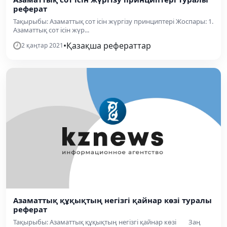
реферат
Тақырыбы: Азаматтық сот ісін жүргізу принциптері Жоспары: 1.
Азаматтық сот ісін жүр...
•
Қазақша рефераттар
2 қаңтар 2021
Азаматтық құқықтың негізгі қайнар көзі туралы
реферат
Тақырыбы: Азаматтық құқықтың негізгі қайнар көзі Заң