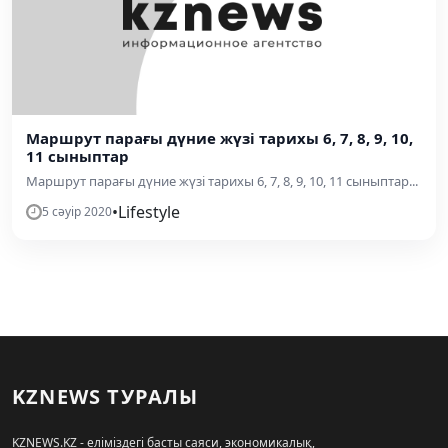
Mаршрут парағы дүние жүзі тарихы 6, 7, 8, 9, 10,
11 сыныптар
Mаршрут парағы дүние жүзі тарихы 6, 7, 8, 9, 10, 11 сыныптар...
•
Lifestyle
5 сәуір 2020
KZNEWS ТУРАЛЫ
KZNEWS.KZ - еліміздегі басты саяси, экономикалық,