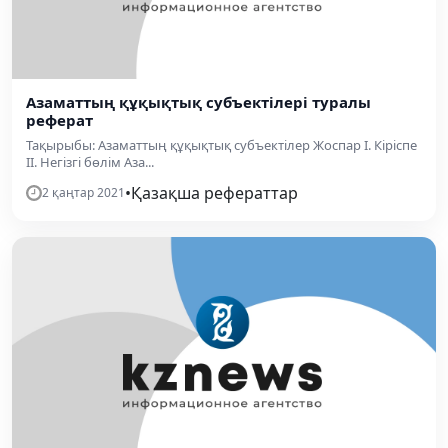
Азаматтың құқықтық субъектілері туралы
реферат
Тақырыбы: Азаматтың құқықтық субъектілер Жоспар І. Кіріспе
ІІ. Негізгі бөлім Аза...
•
Қазақша рефераттар
2 қаңтар 2021