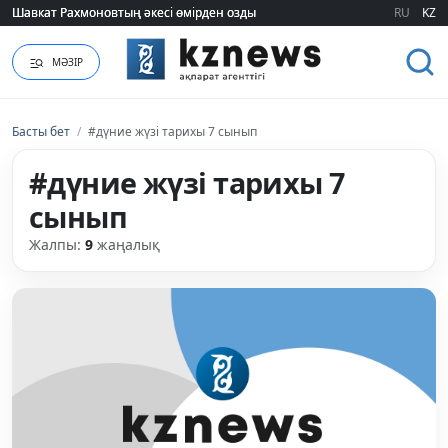
Шавкат Рахмоновтың әкесі өмірден озды
Шавкат Рахмоновтың әкесі өмірден озды
RU
KZ
МӘЗІР
Басты бет
/
#дүние жүзі тарихы 7 сынып
#дүние жүзі тарихы 7
сынып
Жалпы:
9
жаңалық