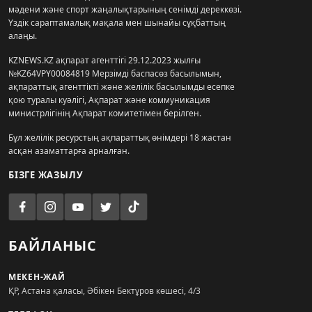
мәдени және спорт жаңалықтарының сенімді дереккөзі.
Үздік сараптамалық мақала мен шынайы сұқбаттың
алаңы.
KZNEWS.KZ ақпарат агенттігі 29.12.2023 жылғы
№KZ64VPY00084819 Мерзімді баспасөз басылымын,
ақпараттық агенттікті және желілік басылымды есепке
қою туралы куәлігі, Ақпарат және коммуникация
министрлігінің Ақпарат комитетімен берілген.
Бұл желілік ресурстың ақпараттық өнімдері 18 жастан
асқан азаматтарға арналған.
БІЗГЕ ЖАЗЫЛУ
БАЙЛАНЫС
МЕКЕН-ЖАЙ
ҚР, Астана қаласы, Әбікен Бектұров көшесі, 4/3