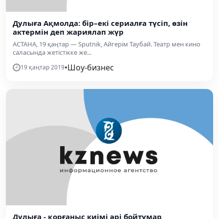
Дулыға Ақмолда: бір–екі сериалға түсіп, өзін
актермін деп жариялап жүр
АСТАНА, 19 қаңтар — Sputnik, Айгерім Таубай. Театр мен кино
саласында жетістікке же...
•
Шоу-бизнес
19 қаңтар 2019
Дулыға - қорғаныс киімі әрі бойтұмар