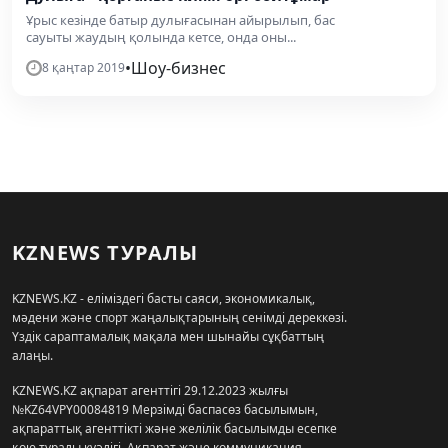
Ұрыс кезінде батыр дулығасынан айырылып, бас
сауыты жаудың қолында кетсе, онда оны...
•
Шоу-бизнес
8 қаңтар 2019
KZNEWS ТУРАЛЫ
KZNEWS.KZ - еліміздегі басты саяси, экономикалық,
мәдени және спорт жаңалықтарының сенімді дереккөзі.
Үздік сараптамалық мақала мен шынайы сұқбаттың
алаңы.
KZNEWS.KZ ақпарат агенттігі 29.12.2023 жылғы
№KZ64VPY00084819 Мерзімді баспасөз басылымын,
ақпараттық агенттікті және желілік басылымды есепке
қою туралы куәлігі, Ақпарат және коммуникация