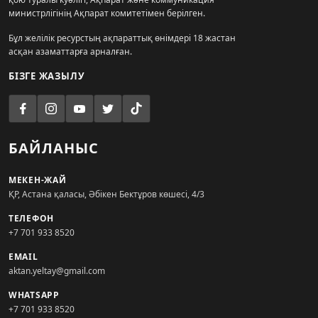
министрлігінің Ақпарат комитетімен берілген.
Бұл желілік ресурстың ақпараттық өнімдері 18 жастан
асқан азаматтарға арналған.
БІЗГЕ ЖАЗЫЛУ
БАЙЛАНЫС
МЕКЕН-ЖАЙ
ҚР, Астана қаласы, Әбікен Бектұров көшесі, 4/3
ТЕЛЕФОН
+7 701 933 8520
EMAIL
aktan.yeltay@gmail.com
WHATSAPP
+7 701 933 8520