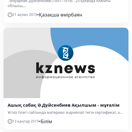
Әнуарбек Дүйсенбиев (1931–1979) - 25 қазанда Алматы
облысы,...
•
Қазақша өмірбаян
21 ақпан 2019
Ашық сабақ Ə.Дүйсенбиев Ақылшым - мұғалім
Ұстаз тілегі сайтында материал жариялап тегін сертификат, а...
•
Білім
13 қаңтар 2019