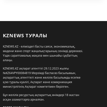
KZNEWS ТУРАЛЫ
KZNEWS.KZ - еліміздегі басты саяси, экономикалық,
мәдени және спорт жаңалықтарының сенімді дереккөзі.
Үздік сараптамалық мақала мен шынайы сұқбаттың
алаңы.
KZNEWS.KZ ақпарат агенттігі 29.12.2023 жылғы
№KZ64VPY00084819 Мерзімді баспасөз басылымын,
ақпараттық агенттікті және желілік басылымды есепке
қою туралы куәлігі, Ақпарат және коммуникация
министрлігінің Ақпарат комитетімен берілген.
Бұл желілік ресурстың ақпараттық өнімдері 18 жастан
асқан азаматтарға арналған.