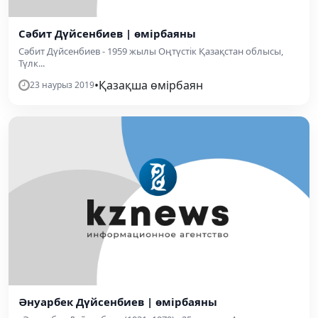
Сәбит Дүйсенбиев | өмірбаяны
Сәбит Дүйсенбиев - 1959 жылы Оңтүстік Қазақстан облысы,
Түлк...
•
Қазақша өмірбаян
23 наурыз 2019
Әнуарбек Дүйсенбиев | өмірбаяны