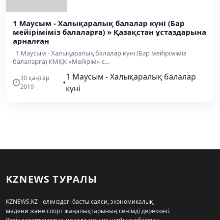
1 Маусым - Халықаралық балалар күні (Бар
мейіріміміз балаларға) » Қазақстан ұстаздарына
арналған
1 Маусым - Халықаралық балалар күні (Бар мейіріміміз
балаларға) КМҚК «Мейірім» с...
1 Маусым - Халықаралық балалар
30 қаңтар
•
2019
күні
KZNEWS ТУРАЛЫ
KZNEWS.KZ - еліміздегі басты саяси, экономикалық,
мәдени және спорт жаңалықтарының сенімді дереккөзі.