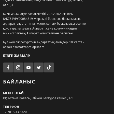
Үздік сараптамалық мақала мен шынайы сұқбаттың
алаңы.
KZNEWS.KZ ақпарат агенттігі 29.12.2023 жылғы
№KZ64VPY00084819 Мерзімді баспасөз басылымын,
ақпараттық агенттікті және желілік басылымды есепке
қою туралы куәлігі, Ақпарат және коммуникация
министрлігінің Ақпарат комитетімен берілген.
Бұл желілік ресурстың ақпараттық өнімдері 18 жастан
асқан азаматтарға арналған.
БІЗГЕ ЖАЗЫЛУ
БАЙЛАНЫС
МЕКЕН-ЖАЙ
ҚР, Астана қаласы, Әбікен Бектұров көшесі, 4/3
ТЕЛЕФОН
+7 701 933 8520