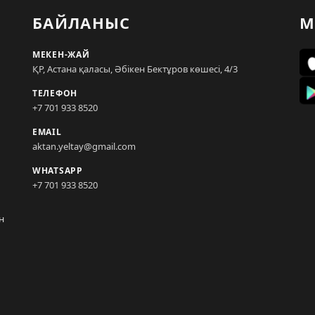
БАЙЛАНЫС
М
МЕКЕН-ЖАЙ
ҚР, Астана қаласы, Әбікен Бектұров көшесі, 4/3
ТЕЛЕФОН
+7 701 933 8520
EMAIL
aktan.yeltay@gmail.com
WHATSAPP
+7 701 933 8520
н