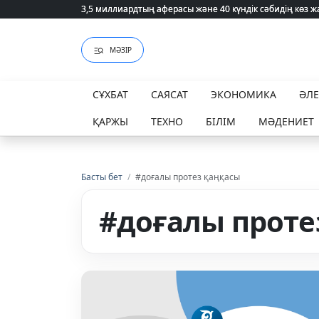
3,5 миллиардтың аферасы және 40 күндік сәбидің көз
3,5 миллиардтың аферасы және 40 күндік сәбидің көз
МӘЗІР
СҰХБАТ
САЯСАТ
ЭКОНОМИКА
ӘЛ
ҚАРЖЫ
ТЕХНО
БІЛІМ
МӘДЕНИЕТ
Басты бет
/
#доғалы протез қаңқасы
#доғалы проте