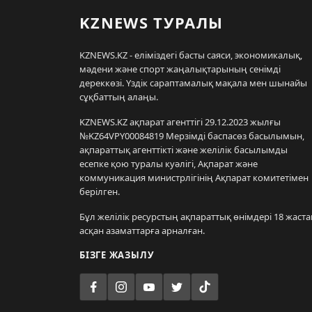
KZNEWS ТУРАЛЫ
KZNEWS.KZ - еліміздегі басты саяси, экономикалық,
мәдени және спорт жаңалықтарының сенімді
дереккөзі. Үздік сараптамалық мақала мен шынайы
сұқбаттың алаңы.
KZNEWS.KZ ақпарат агенттігі 29.12.2023 жылғы
№KZ64VPY00084819 Мерзімді баспасөз басылымын,
ақпараттық агенттікті және желілік басылымды
есепке қою туралы куәлігі, Ақпарат және
коммуникация министрлігінің Ақпарат комитетімен
берілген.
Бұл желілік ресурстың ақпараттық өнімдері 18 жаста
асқан азаматтарға арналған.
БІЗГЕ ЖАЗЫЛУ