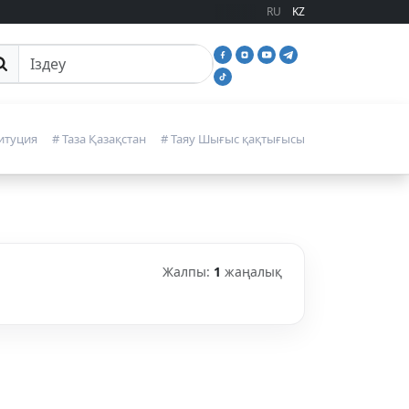
RU
KZ
йттан іздеу
итуция
# Таза Қазақстан
# Таяу Шығыс қақтығысы
Жалпы:
1
жаңалық