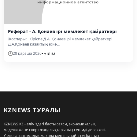
Реферат - А. Қонаев ірі мемлекет қайраткері
Жоспары: Кіріспе Д.А. Қонаев ірі мемлекет қайраткері
Д.А.Қонаев қазақтың юкө...
•
Білім
28 қараша 2020
KZNEWS ТУРАЛЫ
KZNEWS.KZ - еліміздегі басты саяси, экономикалық,
мәдени және спорт жаңалықтарының сенімді дереккөзі.
Үздік сараптамалық мақала мен шынайы сұқбаттың