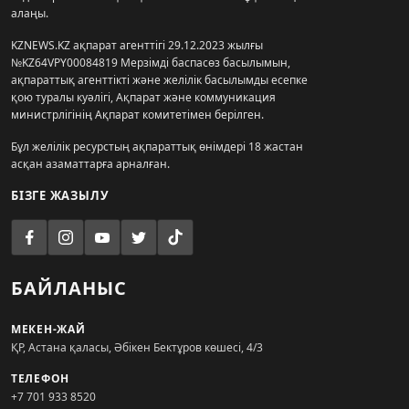
алаңы.
KZNEWS.KZ ақпарат агенттігі 29.12.2023 жылғы
№KZ64VPY00084819 Мерзімді баспасөз басылымын,
ақпараттық агенттікті және желілік басылымды есепке
қою туралы куәлігі, Ақпарат және коммуникация
министрлігінің Ақпарат комитетімен берілген.
Бұл желілік ресурстың ақпараттық өнімдері 18 жастан
асқан азаматтарға арналған.
БІЗГЕ ЖАЗЫЛУ
БАЙЛАНЫС
МЕКЕН-ЖАЙ
ҚР, Астана қаласы, Әбікен Бектұров көшесі, 4/3
ТЕЛЕФОН
+7 701 933 8520