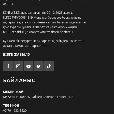
алаңы.
KZNEWS.KZ ақпарат агенттігі 29.12.2023 жылғы
№KZ64VPY00084819 Мерзімді баспасөз басылымын,
ақпараттық агенттікті және желілік басылымды есепке
қою туралы куәлігі, Ақпарат және коммуникация
министрлігінің Ақпарат комитетімен берілген.
Бұл желілік ресурстың ақпараттық өнімдері 18 жастан
асқан азаматтарға арналған.
БІЗГЕ ЖАЗЫЛУ
БАЙЛАНЫС
МЕКЕН-ЖАЙ
ҚР, Астана қаласы, Әбікен Бектұров көшесі, 4/3
ТЕЛЕФОН
+7 701 933 8520