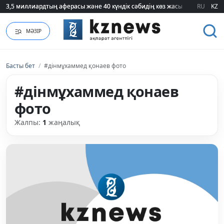
3,5 миллиардтың аферасы және 40 күндік сәбидің көз жасы: Медицинад
3,5 миллиардтың аферасы және 40 күндік сәбидің көз жасы: Медицинад
RU
KZ
МӘЗІР
Басты бет
/
#дінмұхаммед қонаев фото
#дінмұхаммед қонаев
фото
Жалпы:
1
жаңалық