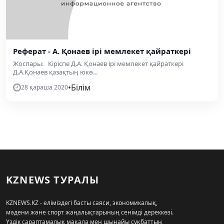
Реферат - А. Қонаев ірі мемлекет қайраткері
Жоспары: Кіріспе Д.А. Қонаев ірі мемлекет қайраткері
Д.А.Қонаев қазақтың юкө...
•
Білім
28 қараша 2020
KZNEWS ТУРАЛЫ
KZNEWS.KZ - еліміздегі басты саяси, экономикалық,
мәдени және спорт жаңалықтарының сенімді дереккөзі.
Үздік сараптамалық мақала мен шынайы сұқбаттың