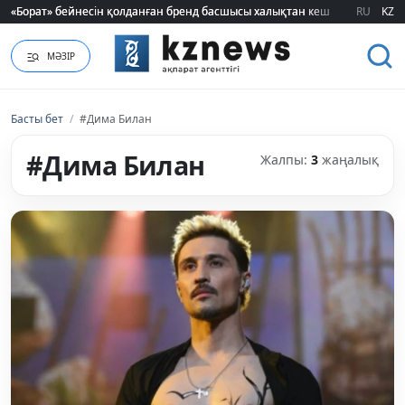
«Борат» бейнесін қолданған бренд басшысы халықтан кешірім сұрады
«Борат» бейнесін қолданған бренд басшысы халықтан кешірім сұрады
RU
KZ
МӘЗІР
Басты бет
/
#Дима Билан
#Дима Билан
Жалпы:
3
жаңалық