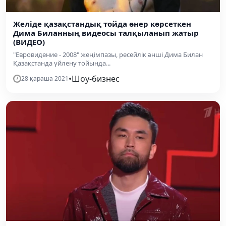
Желіде қазақстандық тойда өнер көрсеткен
Дима Биланның видеосы талқыланып жатыр
(ВИДЕО)
"Евровидение - 2008" жеңімпазы, ресейлік әнші Дима Билан
Қазақстанда үйлену тойында...
•
Шоу-бизнес
28 қараша 2021