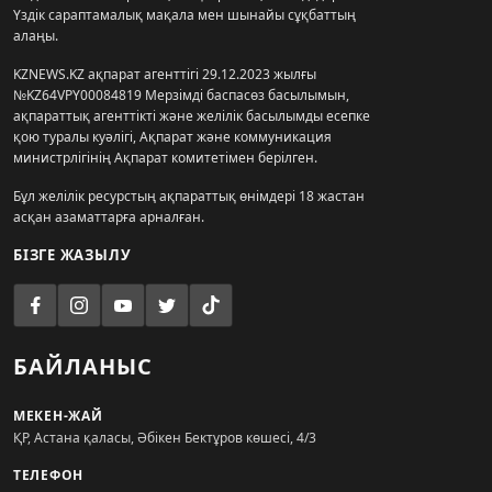
Үздік сараптамалық мақала мен шынайы сұқбаттың
алаңы.
KZNEWS.KZ ақпарат агенттігі 29.12.2023 жылғы
№KZ64VPY00084819 Мерзімді баспасөз басылымын,
ақпараттық агенттікті және желілік басылымды есепке
қою туралы куәлігі, Ақпарат және коммуникация
министрлігінің Ақпарат комитетімен берілген.
Бұл желілік ресурстың ақпараттық өнімдері 18 жастан
асқан азаматтарға арналған.
БІЗГЕ ЖАЗЫЛУ
БАЙЛАНЫС
МЕКЕН-ЖАЙ
ҚР, Астана қаласы, Әбікен Бектұров көшесі, 4/3
ТЕЛЕФОН