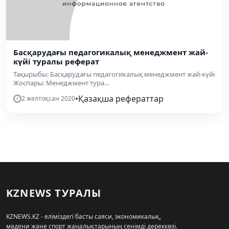
Басқарудағы педагогикалық менеджмент жай-
күйі туралы реферат
Тақырыбы: Басқарудағы педагогикалық менеджмент жай-күйі
Жоспары: Менеджмент тура...
•
Қазақша рефераттар
2 желтоқсан 2020
KZNEWS ТУРАЛЫ
KZNEWS.KZ - еліміздегі басты саяси, экономикалық,
мәдени және спорт жаңалықтарының сенімді дереккөзі.