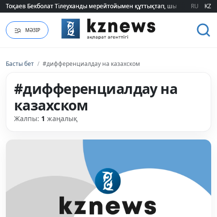
Тоқаев Бекболат Тілеуханды мерейтойымен құттықтап, шығармашылық т
Тоқаев Бекболат Тілеуханды мерейтойымен құттықтап, шығармашылық т
RU
KZ
МӘЗІР
Басты бет
/
#дифференциалдау на казахском
#дифференциалдау на
казахском
Жалпы:
1
жаңалық