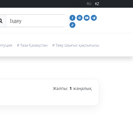
RU
KZ
йттан іздеу
итуция
# Таза Қазақстан
# Таяу Шығыс қақтығысы
Жалпы:
1
жаңалық