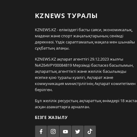
KZNEWS ТУРАЛЫ
KZNEWS.KZ - еліміздегі басты саяси, экономикалық,
мәдени және спорт жаңалықтарының сенімді
дереккөзі. Үздік сараптамалық мақала мен шынайы
сұқбаттың алаңы.
KZNEWS.KZ ақпарат агенттігі 29.12.2023 жылғы
№KZ64VPY00084819 Мерзімді баспасөз басылымын,
ақпараттық агенттікті және желілік басылымды
есепке қою туралы куәлігі, Ақпарат және
коммуникация министрлігінің Ақпарат комитетімен
берілген.
Бұл желілік ресурстың ақпараттық өнімдері 18 жаста
асқан азаматтарға арналған.
БІЗГЕ ЖАЗЫЛУ