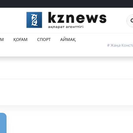
Са
ЕМ
ҚОҒАМ
СПОРТ
АЙМАҚ
# Жаңа Конст