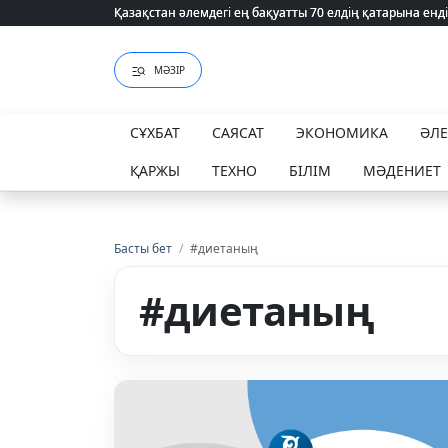
Қазақстан әлемдегі ең бақуатты 70 елдің қатарына енді
Қазақстан әлемдегі ең бақуатты 70 елдің қатарына енді
МӘЗІР
СҰХБАТ
САЯСАТ
ЭКОНОМИКА
ӘЛ
ҚАРЖЫ
ТЕХНО
БІЛІМ
МӘДЕНИЕТ
Басты бет
/
#диетаның
#диетаның