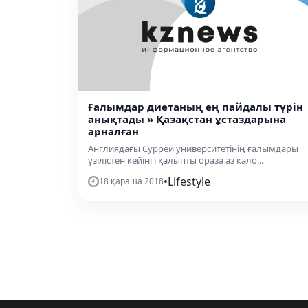
Ғалымдар диетаның ең пайдалы түрін
анықтады » Қазақстан ұстаздарына
арналған
Англиядағы Суррей университетінің ғалымдары
үзілістен кейінгі қалыпты ораза аз кало...
•
Lifestyle
18 қараша 2018