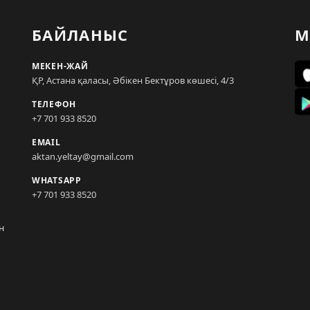
БАЙЛАНЫС
М
МЕКЕН-ЖАЙ
ҚР, Астана қаласы, Әбікен Бектұров көшесі, 4/3
ТЕЛЕФОН
+7 701 933 8520
EMAIL
aktan.yeltay@gmail.com
WHATSAPP
+7 701 933 8520
н