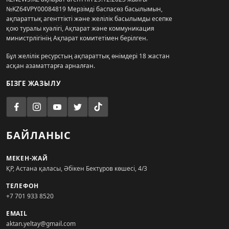
№KZ64VPY00084819 Мерзімді баспасөз басылымын,
ақпараттық агенттікті және желілік басылымды есепке
қою туралы куәлігі, Ақпарат және коммуникация
министрлігінің Ақпарат комитетімен берілген.
Бұл желілік ресурстың ақпараттық өнімдері 18 жастан
асқан азаматтарға арналған.
БІЗГЕ ЖАЗЫЛУ
БАЙЛАНЫС
МЕКЕН-ЖАЙ
ҚР, Астана қаласы, Әбікен Бектұров көшесі, 4/3
ТЕЛЕФОН
+7 701 933 8520
EMAIL
aktan.yeltay@gmail.com