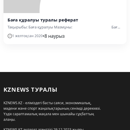
Баға құралуы туралы реферат
Тақырыбы: Баға құралуы Мазмұны: Бағ...
•
8 наурыз
1 желтоқсан 2020
KZNEWS ТУРАЛЫ
KZNEWS.KZ - еліміздегі басты саяси, экономикалық,
мәдени және спорт жаңалықтарының сенімді дереккөзі.
Үздік сараптамалық мақала мен шынайы сұқбаттың
алаңы.
KZNEWS.KZ ақпарат агенттігі 29.12.2023 жылғы