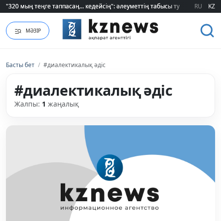
"320 мың теңге таппасаң... кедейсің": әлеуметтің табысы туралы түсінігі ө
"320 мың теңге таппасаң... кедейсің": әлеуметтің табысы туралы түсінігі ө
RU
KZ
МӘЗІР
Басты бет
/
#диалектикалық әдіс
#диалектикалық әдіс
Жалпы:
1
жаңалық