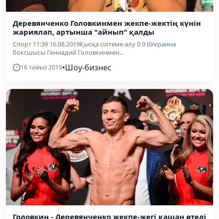
Деревянченко Головкинмен жекпе-жектің күнін
жариялап, артынша "айнып" қалды
Спорт 11:39 16.08.2019Қысқа сілтеме алу 0 0 0Украина
боксшысы Геннадий Головкинмен...
•
Шоу-бизнес
16 тамыз 2019
Головкин - Деревянченко жекпе-жегі қашан өтеді