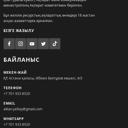
министрлігінің Ақпарат комитетімен берілген.
Бұл желілік ресурстың ақпараттық өнімдері 18 жастан
асқан азаматтарға арналған.
БІЗГЕ ЖАЗЫЛУ
БАЙЛАНЫС
МЕКЕН-ЖАЙ
ҚР, Астана қаласы, Әбікен Бектұров көшесі, 4/3
ТЕЛЕФОН
+7 701 933 8520
EMAIL
aktan.yeltay@gmail.com
WHATSAPP
+7 701 933 8520