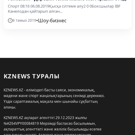
Спорт 08:16 06.08.2019Қысқа сілтеме алу2 0 0Боксшылар IBF
Канелодан қайтарып алған...
•
Шоу-бизнес
6 тамыз 2019
KZNEWS ТУРАЛЫ
KZNEWS.KZ - еліміздегі басты саяси, экономикалық,
мәдени және спорт жаңалықтарының сенімді дереккөзі.
Үздік сараптамалық мақала мен шынайы сұқбаттың
алаңы.
KZNEWS.KZ ақпарат агенттігі 29.12.2023 жылғы
№KZ64VPY00084819 Мерзімді баспасөз басылымын,
ақпараттық агенттікті және желілік басылымды есепке
қою туралы куәлігі, Ақпарат және коммуникация