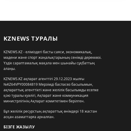
KZNEWS ТУРАЛЫ
KZNEWS.KZ - еліміздегі басты саяси, экономикалық,
мәдени және спорт жаңалықтарының сенімді дереккөзі.
Үздік сараптамалық мақала мен шынайы сұқбаттың
алаңы.
KZNEWS.KZ ақпарат агенттігі 29.12.2023 жылғы
№KZ64VPY00084819 Мерзімді баспасөз басылымын,
ақпараттық агенттікті және желілік басылымды есепке
қою туралы куәлігі, Ақпарат және коммуникация
министрлігінің Ақпарат комитетімен берілген.
Бұл желілік ресурстың ақпараттық өнімдері 18 жастан
асқан азаматтарға арналған.
БІЗГЕ ЖАЗЫЛУ