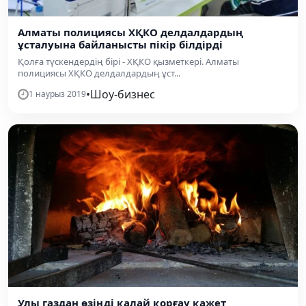
Алматы полициясы ХҚКО делдалдардың
ұсталуына байланысты пікір білдірді
Қолға түскендердің бірі - ХҚКО қызметкері. Алматы
полициясы ХҚКО делдалдардың ұст...
•
Шоу-бизнес
1 наурыз 2019
Улы газдан өзіңді қалай қорғау қажет