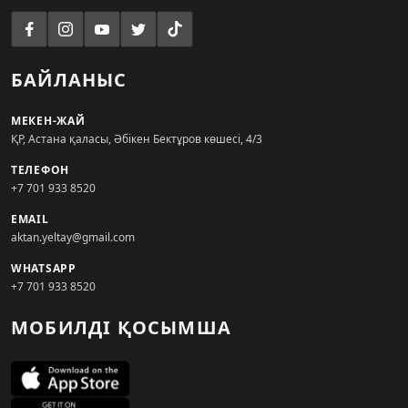
БАЙЛАНЫС
МЕКЕН-ЖАЙ
ҚР, Астана қаласы, Әбікен Бектұров көшесі, 4/3
ТЕЛЕФОН
+7 701 933 8520
EMAIL
aktan.yeltay@gmail.com
WHATSAPP
+7 701 933 8520
МОБИЛДІ ҚОСЫМША