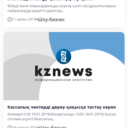
Өзіңді және жақындарыңды қорғау үшін газ құрылғыларын
пайдалануда қажетті қауіпсізд...
•
Шоу-бизнес
11 ақпан 2019
Кассалық чектерді дереу қоқысқа тастау керек
Әлемде12:56 18.01.2019(Жаңартылды 13:02 18.01.2019) Қысқа
сілтеме алу4 0 0Кассалық...
•
Шоу-бизнес
18 қаңтар 2019