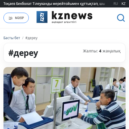
Тоқаев Бекболат Тілеуханды мерейтойымен құттықтап, шығармашылық т
Тоқаев Бекболат Тілеуханды мерейтойымен құттықтап, шығармашылық т
RU
KZ
МӘЗІР
Басты бет
/
#дереу
#дереу
Жалпы:
4
жаңалық