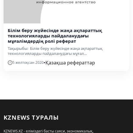
Білім беру жүйесінде жаңа ақпараттық
технологияларды пайдаланудағы
мұғалімдердің ролі реферат
Тақырыбы: Білім беру жүйесінде жаңа ақпараттық
технологияларды пайдаланудағы мұғал...
•
Қазақша рефераттар
5 желтоқсан 2020
KZNEWS ТУРАЛЫ
KZNEWS.KZ - еліміздегі басты саяси, экономикалық,