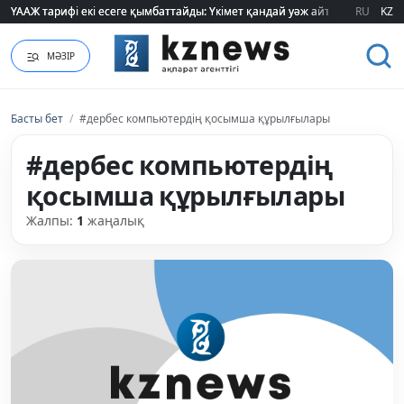
ҮААЖ тарифі екі есеге қымбаттайды: Үкімет қандай уәж айтады?
ҮААЖ тарифі екі есеге қымбаттайды: Үкімет қандай уәж айтады?
RU
KZ
МӘЗІР
Басты бет
/
#дербес компьютердің қосымша құрылғылары
#дербес компьютердің
қосымша құрылғылары
Жалпы:
1
жаңалық