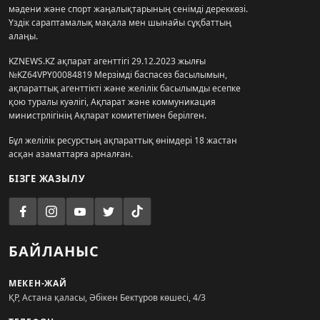
мәдени және спорт жаңалықтарының сенімді дереккөзі.
Үздік сараптамалық мақала мен шынайы сұқбаттың
алаңы.
KZNEWS.KZ ақпарат агенттігі 29.12.2023 жылғы
№KZ64VPY00084819 Мерзімді баспасөз басылымын,
ақпараттық агенттікті және желілік басылымды есепке
қою туралы куәлігі, Ақпарат және коммуникация
министрлігінің Ақпарат комитетімен берілген.
Бұл желілік ресурстың ақпараттық өнімдері 18 жастан
асқан азаматтарға арналған.
БІЗГЕ ЖАЗЫЛУ
БАЙЛАНЫС
МЕКЕН-ЖАЙ
ҚР, Астана қаласы, Әбікен Бектұров көшесі, 4/3