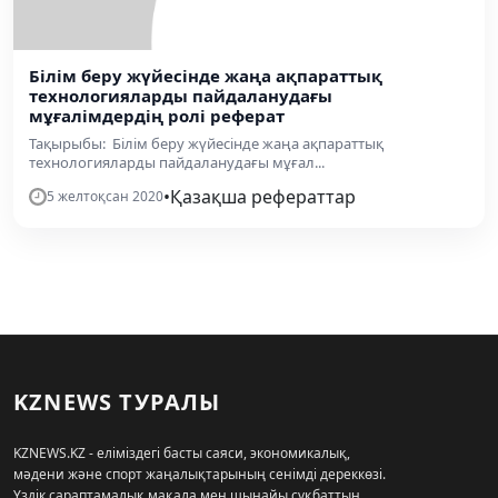
Білім беру жүйесінде жаңа ақпараттық
технологияларды пайдаланудағы
мұғалімдердің ролі реферат
Тақырыбы: Білім беру жүйесінде жаңа ақпараттық
технологияларды пайдаланудағы мұғал...
•
Қазақша рефераттар
5 желтоқсан 2020
KZNEWS ТУРАЛЫ
KZNEWS.KZ - еліміздегі басты саяси, экономикалық,
мәдени және спорт жаңалықтарының сенімді дереккөзі.
Үздік сараптамалық мақала мен шынайы сұқбаттың