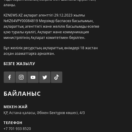
алаңы.
KZNEWS.KZ ақпарат агенттігі 29.12.2023 жылғы
№KZ64VPY00084819 Мерзімді баспасөз басылымын,
ақпараттық агенттікті және желілік басылымды есепке
қою туралы куәлігі, Ақпарат және коммуникация
министрлігінің Ақпарат комитетімен берілген.
Бұл желілік ресурстың ақпараттық өнімдері 18 жастан
асқан азаматтарға арналған.
БІЗГЕ ЖАЗЫЛУ
БАЙЛАНЫС
МЕКЕН-ЖАЙ
ҚР, Астана қаласы, Әбікен Бектұров көшесі, 4/3
ТЕЛЕФОН
+7 701 933 8520