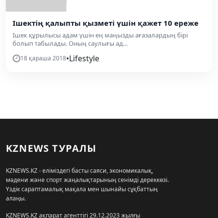
Ішектің қалыпты қызметі үшін қажет 10 ереже
Ішек құрылысы адам үшін ең маңызды ағазалардың бірі
болып табылады. Оның саулығы ад...
•
Lifestyle
18 қараша 2018
KZNEWS ТУРАЛЫ
KZNEWS.KZ - еліміздегі басты саяси, экономикалық,
мәдени және спорт жаңалықтарының сенімді дереккөзі.
Үздік сараптамалық мақала мен шынайы сұқбаттың
алаңы.
KZNEWS.KZ ақпарат агенттігі 29.12.2023 жылғы