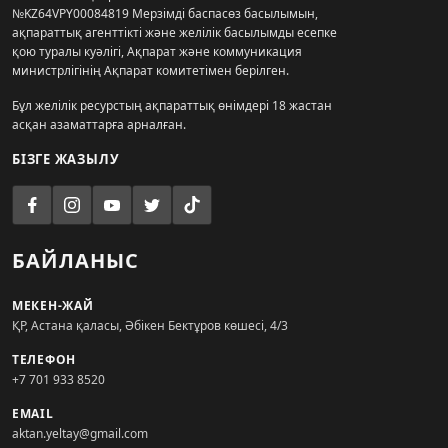
№KZ64VPY00084819 Мерзімді баспасөз басылымын,
ақпараттық агенттікті және желілік басылымды есепке
қою туралы куәлігі, Ақпарат және коммуникация
министрлігінің Ақпарат комитетімен берілген.
Бұл желілік ресурстың ақпараттық өнімдері 18 жастан
асқан азаматтарға арналған.
БІЗГЕ ЖАЗЫЛУ
БАЙЛАНЫС
МЕКЕН-ЖАЙ
ҚР, Астана қаласы, Әбікен Бектұров көшесі, 4/3
ТЕЛЕФОН
+7 701 933 8520
EMAIL
aktan.yeltay@gmail.com