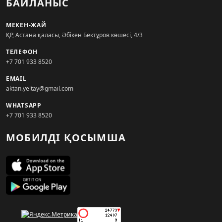
БАЙЛАНЫС
МЕКЕН-ЖАЙ
ҚР, Астана қаласы, Әбікен Бектұров көшесі, 4/3
ТЕЛЕФОН
+7 701 933 8520
EMAIL
aktan.yeltay@gmail.com
WHATSAPP
+7 701 933 8520
МОБИЛДІ ҚОСЫМША