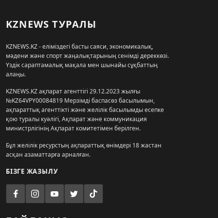
KZNEWS ТУРАЛЫ
KZNEWS.KZ - еліміздегі басты саяси, экономикалық,
мәдени және спорт жаңалықтарының сенімді дереккөзі.
Үздік сараптамалық мақала мен шынайы сұқбаттың
алаңы.
KZNEWS.KZ ақпарат агенттігі 29.12.2023 жылғы
№KZ64VPY00084819 Мерзімді баспасөз басылымын,
ақпараттық агенттікті және желілік басылымды есепке
қою туралы куәлігі, Ақпарат және коммуникация
министрлігінің Ақпарат комитетімен берілген.
Бұл желілік ресурстың ақпараттық өнімдері 18 жастан
асқан азаматтарға арналған.
БІЗГЕ ЖАЗЫЛУ