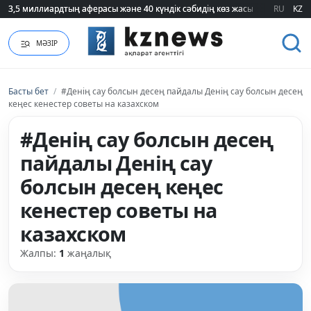
3,5 миллиардтың аферасы және 40 күндік сәбидің көз жасы: Медицинад
3,5 миллиардтың аферасы және 40 күндік сәбидің көз жасы: Медицинад
RU
KZ
МӘЗІР
Басты бет
/
#Денің сау болсын десең пайдалы Денің сау болсын десең
кеңес кенестер советы на казахском
#Денің сау болсын десең
пайдалы Денің сау
болсын десең кеңес
кенестер советы на
казахском
Жалпы:
1
жаңалық