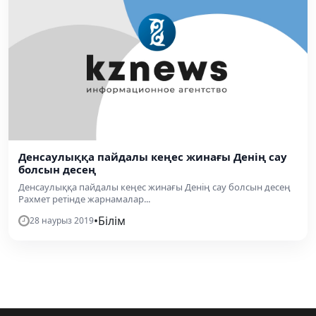
Денсаулыққа пайдалы кеңес жинағы Денің сау
болсын десең
Денсаулыққа пайдалы кеңес жинағы Денің сау болсын десең
Рахмет ретінде жарнамалар...
•
Білім
28 наурыз 2019