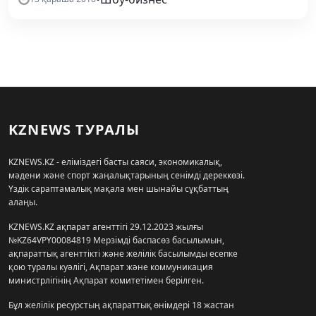
KZNEWS ТУРАЛЫ
KZNEWS.KZ - еліміздегі басты саяси, экономикалық,
мәдени және спорт жаңалықтарының сенімді дереккөзі.
Үздік сараптамалық мақала мен шынайы сұқбаттың
алаңы.
KZNEWS.KZ ақпарат агенттігі 29.12.2023 жылғы
№KZ64VPY00084819 Мерзімді баспасөз басылымын,
ақпараттық агенттікті және желілік басылымды есепке
қою туралы куәлігі, Ақпарат және коммуникация
министрлігінің Ақпарат комитетімен берілген.
Бұл желілік ресурстың ақпараттық өнімдері 18 жастан