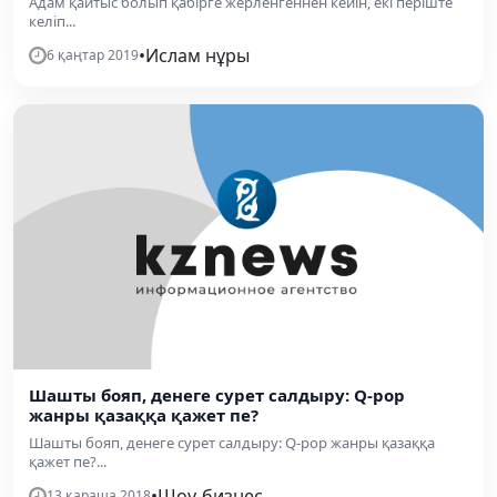
Адам қайтыс болып қабірге жерленгеннен кейін, екі періште
келіп...
•
Ислам нұры
6 қаңтар 2019
Шашты бояп, денеге сурет салдыру: Q-pop
жанры қазаққа қажет пе?
Шашты бояп, денеге сурет салдыру: Q-pop жанры қазаққа
қажет пе?...
•
Шоу-бизнес
13 қараша 2018