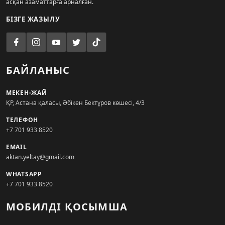
асқан азаматтарға арналған.
БІЗГЕ ЖАЗЫЛУ
БАЙЛАНЫС
МЕКЕН-ЖАЙ
ҚР, Астана қаласы, Әбікен Бектұров көшесі, 4/3
ТЕЛЕФОН
+7 701 933 8520
EMAIL
aktan.yeltay@gmail.com
WHATSAPP
+7 701 933 8520
МОБИЛДІ ҚОСЫМША