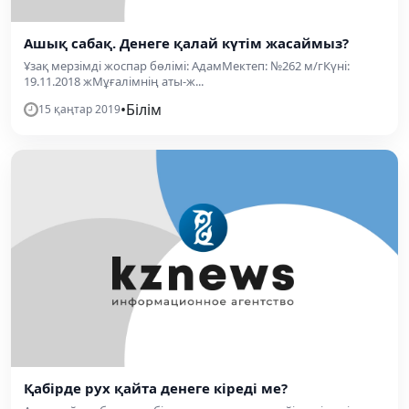
Ашық сабақ. Денеге қалай күтім жасаймыз?
Ұзақ мерзімді жоспар бөлімі: АдамМектеп: №262 м/гКүні:
19.11.2018 жМұғалімнің аты-ж...
•
Білім
15 қаңтар 2019
Қабірде рух қайта денеге кіреді ме?