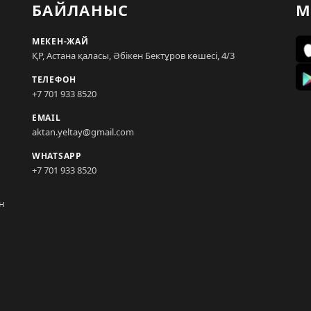
БАЙЛАНЫС
М
МЕКЕН-ЖАЙ
ҚР, Астана қаласы, Әбікен Бектұров көшесі, 4/3
ТЕЛЕФОН
+7 701 933 8520
EMAIL
aktan.yeltay@gmail.com
WHATSAPP
+7 701 933 8520
н