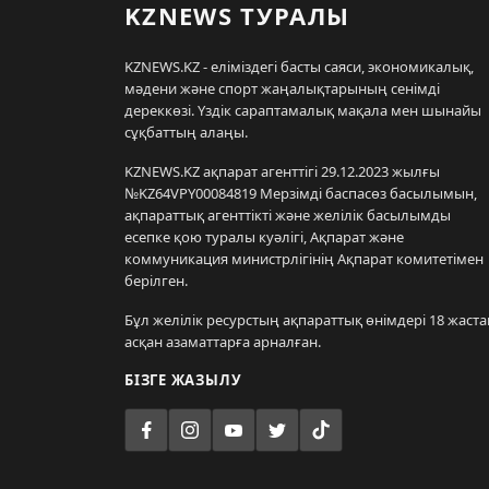
KZNEWS ТУРАЛЫ
KZNEWS.KZ - еліміздегі басты саяси, экономикалық,
мәдени және спорт жаңалықтарының сенімді
дереккөзі. Үздік сараптамалық мақала мен шынайы
сұқбаттың алаңы.
KZNEWS.KZ ақпарат агенттігі 29.12.2023 жылғы
№KZ64VPY00084819 Мерзімді баспасөз басылымын,
ақпараттық агенттікті және желілік басылымды
есепке қою туралы куәлігі, Ақпарат және
коммуникация министрлігінің Ақпарат комитетімен
берілген.
Бұл желілік ресурстың ақпараттық өнімдері 18 жаста
асқан азаматтарға арналған.
БІЗГЕ ЖАЗЫЛУ