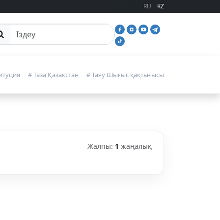
RU
KZ
йттан іздеу
итуция
# Таза Қазақстан
# Таяу Шығыс қақтығысы
Жалпы:
1
жаңалық