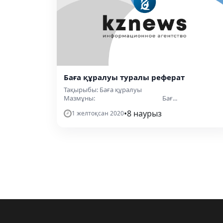
Баға құралуы туралы реферат
Тақырыбы: Баға құралуы
Мазмұны: Бағ...
•
8 наурыз
1 желтоқсан 2020