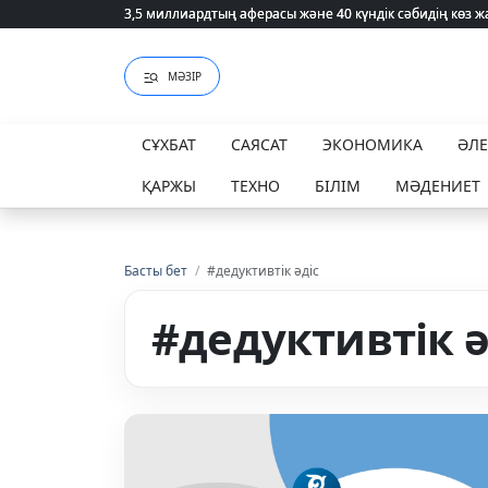
3,5 миллиардтың аферасы және 40 күндік сәбидің көз
3,5 миллиардтың аферасы және 40 күндік сәбидің көз
МӘЗІР
СҰХБАТ
САЯСАТ
ЭКОНОМИКА
ӘЛ
ҚАРЖЫ
ТЕХНО
БІЛІМ
МӘДЕНИЕТ
Басты бет
/
#дедуктивтік әдіс
#дедуктивтік ә