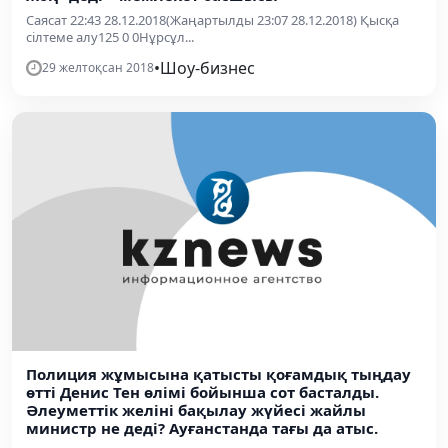
Саясат 22:43 28.12.2018(Жаңартылды 23:07 28.12.2018) Қысқа
сілтеме алу125 0 0Нұрсұл...
•
Шоу-бизнес
29 желтоқсан 2018
Полиция жұмысына қатысты қоғамдық тыңдау
өтті Денис Тен өлімі бойынша сот басталды.
Әлеуметтік желіні бақылау жүйесі жайлы
министр не деді? Ауғанстанда тағы да атыс.