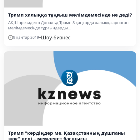
Трамп халыққа тұңғыш мәлімдемесінде не деді?
АҚШ президенті Дональд Трамп 8 қаңтарда халыққа арнаған
мәлімдемесінде тұрғындарды...
•
Шоу-бизнес
9 қаңтар 2019
Трамп "көрдіңдер ме, Қазақстанның дұшпаны
жоқ" деді – мемлекет басшысы