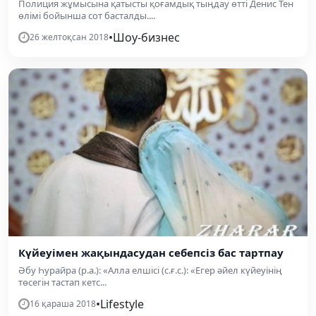
Полиция жұмысына қатысты қоғамдық тыңдау өтті Денис Тен
өлімі бойынша сот басталды....
•
Шоу-бизнес
26 желтоқсан 2018
Күйеуімен жақындасудан себепсіз бас тартпау
Әбу Һурайра (р.а.): «Алла елшісі (с.ғ.с.): «Егер әйел күйеуінің
төсегін тастап кетс...
•
Lifestyle
16 қараша 2018