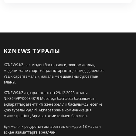
KZNEWS ТУРАЛЫ
KZNEWS.KZ - еліміздегі басты саяси, экономикалық,
мәдени және спорт жаңалықтарының сенімді дереккөзі.
Үздік сараптамалық мақала мен шынайы сұқбаттың
алаңы.
KZNEWS.KZ ақпарат агенттігі 29.12.2023 жылғы
№KZ64VPY00084819 Мерзімді баспасөз басылымын,
ақпараттық агенттікті және желілік басылымды есепке
қою туралы куәлігі, Ақпарат және коммуникация
министрлігінің Ақпарат комитетімен берілген.
Бұл желілік ресурстың ақпараттық өнімдері 18 жастан
асқан азаматтарға арналған.