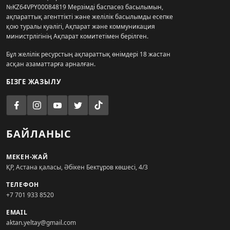
№KZ64VPY00084819 Мерзімді баспасөз басылымын,
ақпараттық агенттікті және желілік басылымды есепке
қою туралы куәлігі, Ақпарат және коммуникация
министрлігінің Ақпарат комитетімен берілген.
Бұл желілік ресурстың ақпараттық өнімдері 18 жастан
асқан азаматтарға арналған.
БІЗГЕ ЖАЗЫЛУ
БАЙЛАНЫС
МЕКЕН-ЖАЙ
ҚР, Астана қаласы, Әбікен Бектұров көшесі, 4/3
ТЕЛЕФОН
+7 701 933 8520
EMAIL
aktan.yeltay@gmail.com