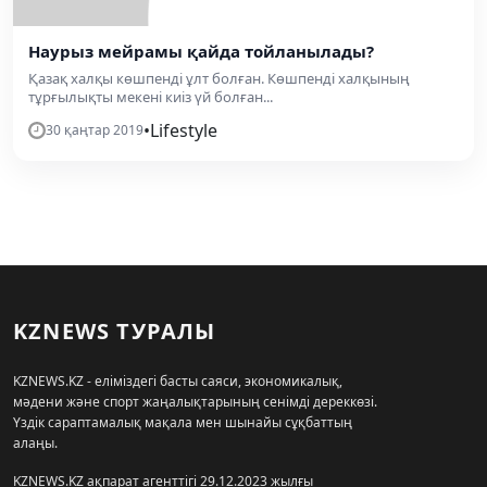
Наурыз мейрамы қайда тойланылады?
Қазақ халқы көшпенді ұлт болған. Көшпенді халқының
тұрғылықты мекені киіз үй болған...
•
Lifestyle
30 қаңтар 2019
KZNEWS ТУРАЛЫ
KZNEWS.KZ - еліміздегі басты саяси, экономикалық,
мәдени және спорт жаңалықтарының сенімді дереккөзі.
Үздік сараптамалық мақала мен шынайы сұқбаттың
алаңы.
KZNEWS.KZ ақпарат агенттігі 29.12.2023 жылғы