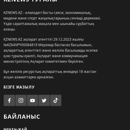
KZNEWS.KZ - еліміздегі басты саяси, экономикалық,
мәдени және спорт жаңалықтарының сенімді дереккөзі.
Үздік сараптамалық мақала мен шынайы сұқбаттың
алаңы.
KZNEWS.KZ ақпарат агенттігі 29.12.2023 жылғы
№KZ64VPY00084819 Мерзімді баспасөз басылымын,
ақпараттық агенттікті және желілік басылымды есепке
қою туралы куәлігі, Ақпарат және коммуникация
министрлігінің Ақпарат комитетімен берілген.
Бұл желілік ресурстың ақпараттық өнімдері 18 жастан
асқан азаматтарға арналған.
БІЗГЕ ЖАЗЫЛУ
БАЙЛАНЫС
МЕКЕН-ЖАЙ