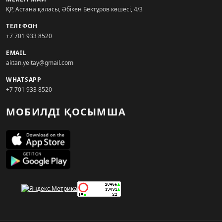
ҚР, Астана қаласы, Әбікен Бектұров көшесі, 4/3
ТЕЛЕФОН
+7 701 933 8520
EMAIL
aktan.yeltay@gmail.com
WHATSAPP
+7 701 933 8520
МОБИЛДІ ҚОСЫМША