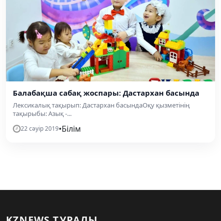
Балабақша сабақ жоспары: Дастархан басында
Лексикалық тақырып: Дастархан басындаОқу қызметінің
тақырыбы: Азық -...
•
Білім
22 сәуір 2019
KZNEWS ТУРАЛЫ