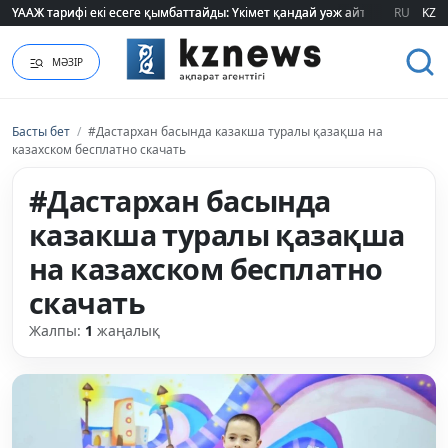
ҮААЖ тарифі екі есеге қымбаттайды: Үкімет қандай уәж айтады?
ҮААЖ тарифі екі есеге қымбаттайды: Үкімет қандай уәж айтады?
RU
KZ
МӘЗІР
Басты бет
/
#Дастархан басында казакша туралы қазақша на
казахском бесплатно скачать
#Дастархан басында
казакша туралы қазақша
на казахском бесплатно
скачать
Жалпы:
1
жаңалық