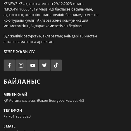
KZNEWS.KZ ақпарат агенттігі 29.12.2023 жылғы
№KZ64VPY00084819 Мерзімді баспасөз басылымын,
ақпараттық агенттікті және желілік басылымды есепке
қою туралы куәлігі, Ақпарат және коммуникация
министрлігінің Ақпарат комитетімен берілген.
Бұл желілік ресурстың ақпараттық өнімдері 18 жастан
асқан азаматтарға арналған.
БІЗГЕ ЖАЗЫЛУ
БАЙЛАНЫС
МЕКЕН-ЖАЙ
ҚР, Астана қаласы, Әбікен Бектұров көшесі, 4/3
ТЕЛЕФОН
+7 701 933 8520
EMAIL