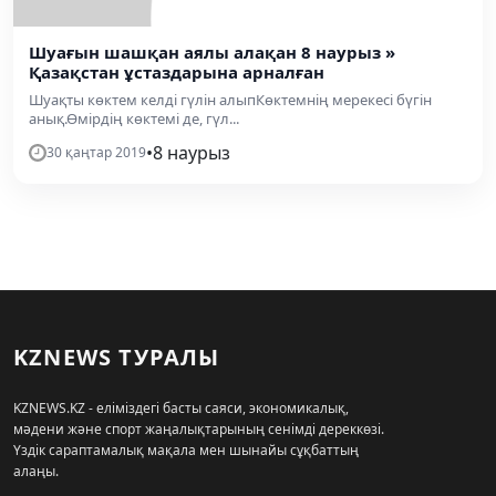
Шуағын шашқан аялы алақан 8 наурыз »
Қазақстан ұстаздарына арналған
Шуақты көктем келді гүлін алыпКөктемнің мерекесі бүгін
анық.Өмірдің көктемі де, гүл...
•
8 наурыз
30 қаңтар 2019
KZNEWS ТУРАЛЫ
KZNEWS.KZ - еліміздегі басты саяси, экономикалық,
мәдени және спорт жаңалықтарының сенімді дереккөзі.
Үздік сараптамалық мақала мен шынайы сұқбаттың
алаңы.