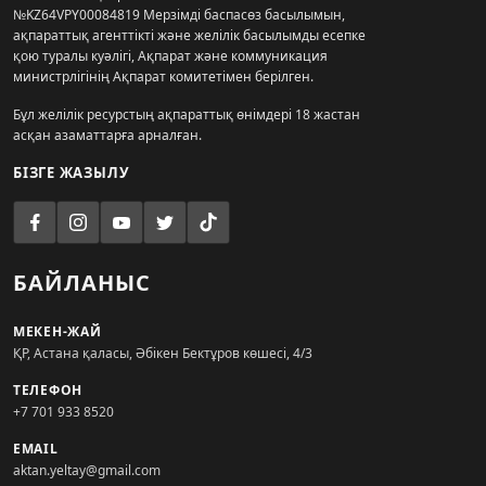
№KZ64VPY00084819 Мерзімді баспасөз басылымын,
ақпараттық агенттікті және желілік басылымды есепке
қою туралы куәлігі, Ақпарат және коммуникация
министрлігінің Ақпарат комитетімен берілген.
Бұл желілік ресурстың ақпараттық өнімдері 18 жастан
асқан азаматтарға арналған.
БІЗГЕ ЖАЗЫЛУ
БАЙЛАНЫС
МЕКЕН-ЖАЙ
ҚР, Астана қаласы, Әбікен Бектұров көшесі, 4/3
ТЕЛЕФОН
+7 701 933 8520
EMAIL
aktan.yeltay@gmail.com