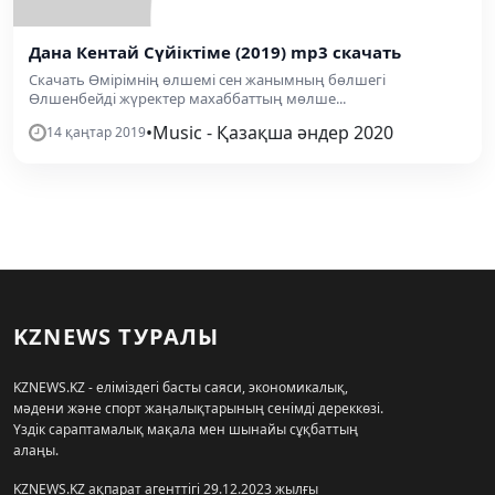
Дана Кентай Сүйіктіме (2019) mp3 скачать
Скачать Өмірімнің өлшемі сен жанымның бөлшегі
Өлшенбейді жүректер махаббаттың мөлше...
•
Music - Қазақша әндер 2020
14 қаңтар 2019
KZNEWS ТУРАЛЫ
KZNEWS.KZ - еліміздегі басты саяси, экономикалық,
мәдени және спорт жаңалықтарының сенімді дереккөзі.
Үздік сараптамалық мақала мен шынайы сұқбаттың
алаңы.
KZNEWS.KZ ақпарат агенттігі 29.12.2023 жылғы