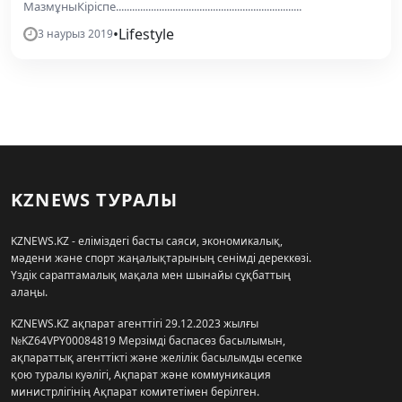
МазмұныКіріспе.....................................................................
•
Lifestyle
3 наурыз 2019
KZNEWS ТУРАЛЫ
KZNEWS.KZ - еліміздегі басты саяси, экономикалық,
мәдени және спорт жаңалықтарының сенімді дереккөзі.
Үздік сараптамалық мақала мен шынайы сұқбаттың
алаңы.
KZNEWS.KZ ақпарат агенттігі 29.12.2023 жылғы
№KZ64VPY00084819 Мерзімді баспасөз басылымын,
ақпараттық агенттікті және желілік басылымды есепке
қою туралы куәлігі, Ақпарат және коммуникация
министрлігінің Ақпарат комитетімен берілген.