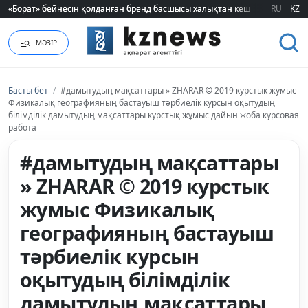
«Борат» бейнесін қолданған бренд басшысы халықтан кешірім сұрады
«Борат» бейнесін қолданған бренд басшысы халықтан кешірім сұрады
RU
KZ
МӘЗІР
Басты бет
/
#дамытудың мақсаттары » ZHARAR © 2019 курстык жумыс
Физикалық географияның бастауыш тәрбиелік курсын оқытудың
білімділік дамытудың мақсаттары курстық жұмыс дайын жоба курсовая
работа
#дамытудың мақсаттары
» ZHARAR © 2019 курстык
жумыс Физикалық
географияның бастауыш
тәрбиелік курсын
оқытудың білімділік
дамытудың мақсаттары