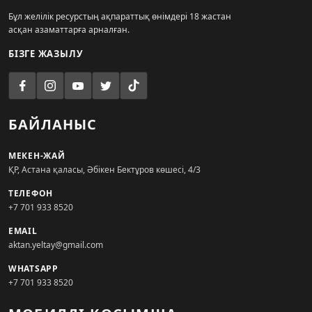
Бұл желілік ресурстың ақпараттық өнімдері 18 жастан
асқан азаматтарға арналған.
БІЗГЕ ЖАЗЫЛУ
БАЙЛАНЫС
МЕКЕН-ЖАЙ
ҚР, Астана қаласы, Әбікен Бектұров көшесі, 4/3
ТЕЛЕФОН
+7 701 933 8520
EMAIL
aktan.yeltay@gmail.com
WHATSAPP
+7 701 933 8520