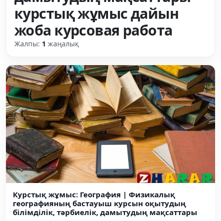
курстық жұмыс дайын
жоба курсовая работа
Жалпы:
1
жаңалық
Курстық жұмыс: География | Физикалық
географияның бастауыш курсын оқытудың
білімділік, тәрбиелік, дамытудың мақсаттары