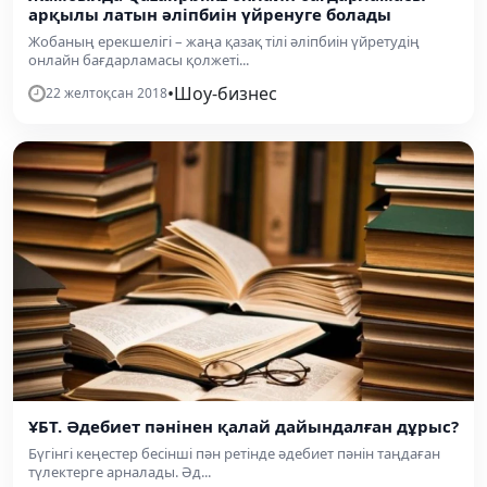
арқылы латын әліпбиін үйренуге болады
Жобаның ерекшелігі – жаңа қазақ тілі әліпбиін үйретудің
онлайн бағдарламасы қолжеті...
•
Шоу-бизнес
22 желтоқсан 2018
ҰБТ. Әдебиет пәнінен қалай дайындалған дұрыс?
Бүгінгі кеңестер бесінші пән ретінде әдебиет пәнін таңдаған
түлектерге арналады. Әд...