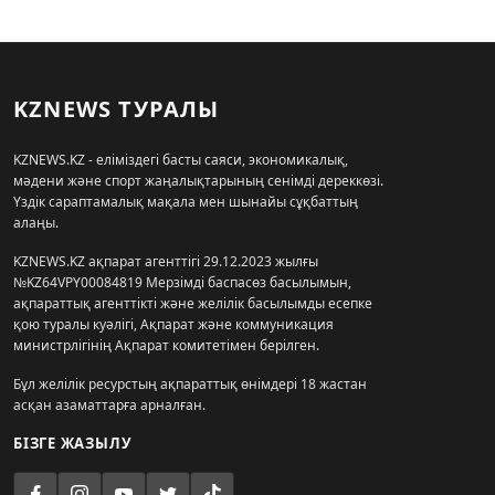
KZNEWS ТУРАЛЫ
KZNEWS.KZ - еліміздегі басты саяси, экономикалық,
мәдени және спорт жаңалықтарының сенімді дереккөзі.
Үздік сараптамалық мақала мен шынайы сұқбаттың
алаңы.
KZNEWS.KZ ақпарат агенттігі 29.12.2023 жылғы
№KZ64VPY00084819 Мерзімді баспасөз басылымын,
ақпараттық агенттікті және желілік басылымды есепке
қою туралы куәлігі, Ақпарат және коммуникация
министрлігінің Ақпарат комитетімен берілген.
Бұл желілік ресурстың ақпараттық өнімдері 18 жастан
асқан азаматтарға арналған.
БІЗГЕ ЖАЗЫЛУ