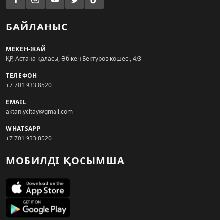
БАЙЛАНЫС
МЕКЕН-ЖАЙ
ҚР, Астана қаласы, Әбікен Бектұров көшесі, 4/3
ТЕЛЕФОН
+7 701 933 8520
EMAIL
aktan.yeltay@gmail.com
WHATSAPP
+7 701 933 8520
МОБИЛДІ ҚОСЫМША