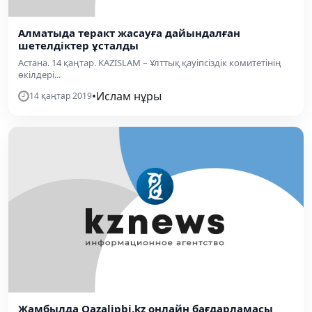
Алматыда теракт жасауға дайындалған
шетелдіктер ұсталды
Астана. 14 қаңтар. KAZISLAM – Ұлттық қауіпсіздік комитетінің
өкілдері...
•
Ислам нұры
14 қаңтар 2019
Жамбылда Qazalipbi.kz онлайн бағдарламасы