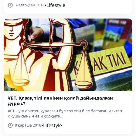
•
Lifestyle
1 желтоқсан 2018
ҰБТ. Қазақ тілі пәнінен қалай дайындалған
дұрыс?
ҰБТ – үш әріптен құралған бұл сөз есін біле бастаған мектеп
оқушысының өзін қорқыта...
•
Lifestyle
18 қараша 2018