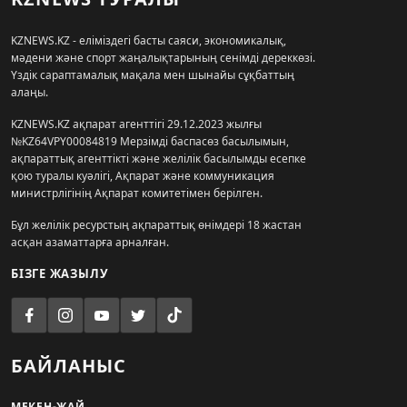
KZNEWS.KZ - еліміздегі басты саяси, экономикалық,
мәдени және спорт жаңалықтарының сенімді дереккөзі.
Үздік сараптамалық мақала мен шынайы сұқбаттың
алаңы.
KZNEWS.KZ ақпарат агенттігі 29.12.2023 жылғы
№KZ64VPY00084819 Мерзімді баспасөз басылымын,
ақпараттық агенттікті және желілік басылымды есепке
қою туралы куәлігі, Ақпарат және коммуникация
министрлігінің Ақпарат комитетімен берілген.
Бұл желілік ресурстың ақпараттық өнімдері 18 жастан
асқан азаматтарға арналған.
БІЗГЕ ЖАЗЫЛУ
БАЙЛАНЫС
МЕКЕН-ЖАЙ