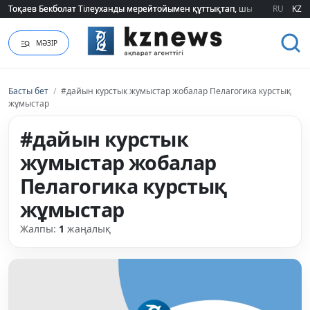
Тоқаев Бекболат Тілеуханды мерейтойымен құттықтап, шығармашылық т
Тоқаев Бекболат Тілеуханды мерейтойымен құттықтап, шығармашылық т
RU
KZ
МӘЗІР
Басты бет
/
#дайын курстык жумыстар жобалар Пелагогика курстық
жұмыстар
#дайын курстык
жумыстар жобалар
Пелагогика курстық
жұмыстар
Жалпы:
1
жаңалық