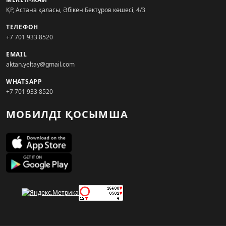
ҚР, Астана қаласы, Әбікен Бектұров көшесі, 4/3
ТЕЛЕФОН
+7 701 933 8520
EMAIL
aktan.yeltay@gmail.com
WHATSAPP
+7 701 933 8520
МОБИЛДІ ҚОСЫМША